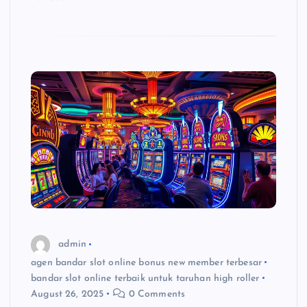
admin
agen bandar slot online bonus new member terbesar
bandar slot online terbaik untuk taruhan high roller
August 26, 2025
0 Comments