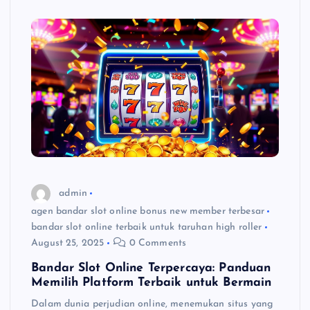
admin
agen bandar slot online bonus new member terbesar
bandar slot online terbaik untuk taruhan high roller
August 25, 2025
0 Comments
Bandar Slot Online Terpercaya: Panduan
Memilih Platform Terbaik untuk Bermain
Dalam dunia perjudian online, menemukan situs yang