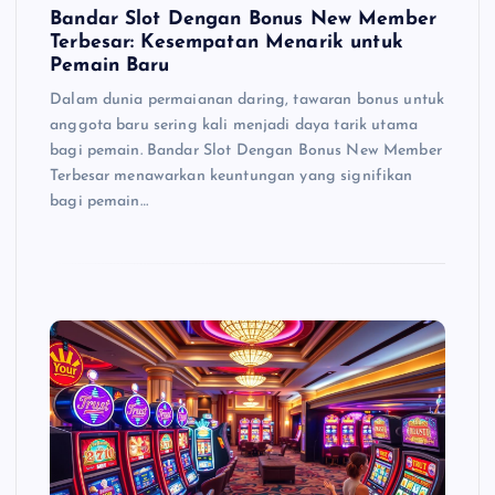
Bandar Slot Dengan Bonus New Member
Terbesar: Kesempatan Menarik untuk
Pemain Baru
Dalam dunia permaianan daring, tawaran bonus untuk
anggota baru sering kali menjadi daya tarik utama
bagi pemain. Bandar Slot Dengan Bonus New Member
Terbesar menawarkan keuntungan yang signifikan
bagi pemain…