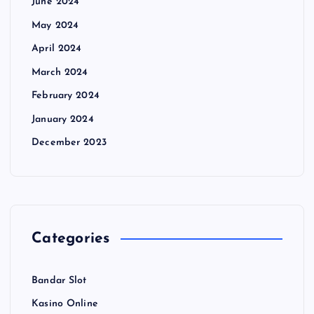
June 2024
May 2024
April 2024
March 2024
February 2024
January 2024
December 2023
Categories
Bandar Slot
Kasino Online