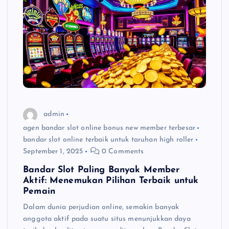
admin
agen bandar slot online bonus new member terbesar
bandar slot online terbaik untuk taruhan high roller
September 1, 2025
0 Comments
Bandar Slot Paling Banyak Member
Aktif: Menemukan Pilihan Terbaik untuk
Pemain
Dalam dunia perjudian online, semakin banyak
anggota aktif pada suatu situs menunjukkan daya