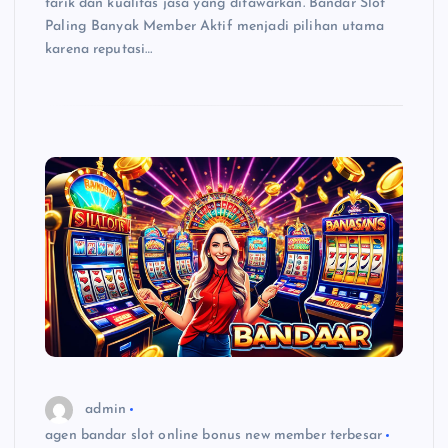
tarik dan kualitas jasa yang ditawarkan. Bandar Slot
Paling Banyak Member Aktif menjadi pilihan utama
karena reputasi…
admin
agen bandar slot online bonus new member terbesar