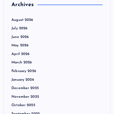
Archives
August 2026
July 2026
June 2026
May 2026
April 2026
March 2026
February 2026
January 2026
December 2025
November 2025
October 2025
September 2025