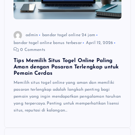
admin
bandar togel online 24 jam
bandar togel online bonus terbesar
April 12, 2026
0 Comments
Tips Memilih Situs Togel Online Paling
Aman dengan Pasaran Terlengkap untuk
Pemain Cerdas
Memilih situs togel online yang aman dan memiliki
pasaran terlengkap adalah langkah penting bagi
pemain yang ingin mendapatkan pengalaman taruhan
yang terpercaya. Penting untuk memperhatikan lisensi
situs, reputasi di kalangan…