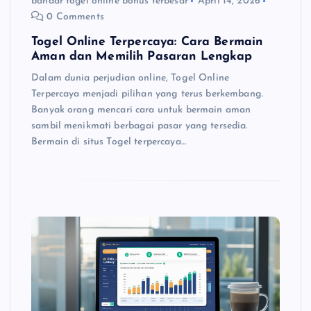
bandar togel online bonus terbesar
April 14, 2026
0 Comments
Togel Online Terpercaya: Cara Bermain
Aman dan Memilih Pasaran Lengkap
Dalam dunia perjudian online, Togel Online
Terpercaya menjadi pilihan yang terus berkembang.
Banyak orang mencari cara untuk bermain aman
sambil menikmati berbagai pasar yang tersedia.
Bermain di situs Togel terpercaya…