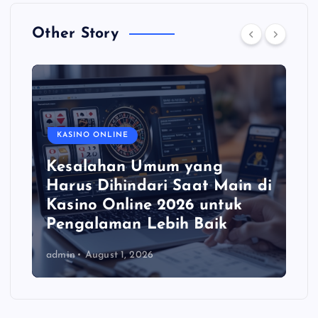
Other Story
KASINO ONLINE
Kesalahan Umum yang
Harus Dihindari Saat Main di
Kasino Online 2026 untuk
Pengalaman Lebih Baik
admin
August 1, 2026