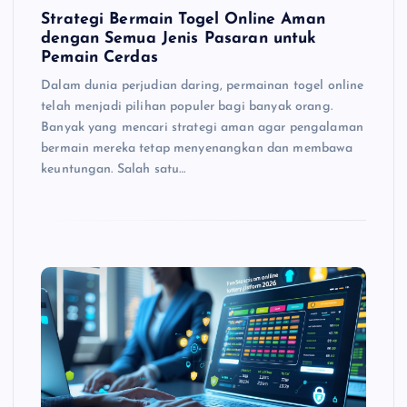
Strategi Bermain Togel Online Aman
dengan Semua Jenis Pasaran untuk
Pemain Cerdas
Dalam dunia perjudian daring, permainan togel online
telah menjadi pilihan populer bagi banyak orang.
Banyak yang mencari strategi aman agar pengalaman
bermain mereka tetap menyenangkan dan membawa
keuntungan. Salah satu…