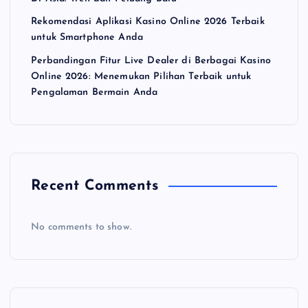
Rekomendasi Aplikasi Kasino Online 2026 Terbaik
untuk Smartphone Anda
Perbandingan Fitur Live Dealer di Berbagai Kasino
Online 2026: Menemukan Pilihan Terbaik untuk
Pengalaman Bermain Anda
Recent Comments
No comments to show.