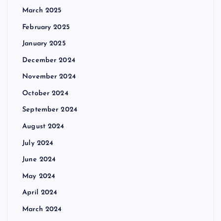
March 2025
February 2025
January 2025
December 2024
November 2024
October 2024
September 2024
August 2024
July 2024
June 2024
May 2024
April 2024
March 2024