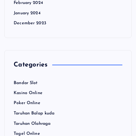
February 2024
January 2024
December 2023
Categories
Bandar Slot
Kasino Online
Poker Online
Taruhan Balap kuda
Taruhan Olahraga
Togel Online