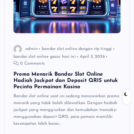
admin
bandar slot online dengan rtp tinggi
bandar slot online gacor hari ini
April 5, 2026
0 Comments
Promo Menarik Bandar Slot Online
Hadiah Jackpot dan Deposit QRIS untuk
Pecinta Permainan Kasino
Bandar slot online saat ini sedang menawarkan promo
menarik yang tidak boleh dilewatkan. Dengan hadiah
jackpot yang menggiurkan dan kemudahan transaksi
menggunakan deposit QRIS, para pemain memiliki
kesempatan lebih besar…