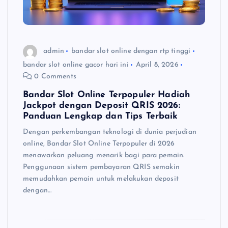
admin
bandar slot online dengan rtp tinggi
bandar slot online gacor hari ini
April 8, 2026
0 Comments
Bandar Slot Online Terpopuler Hadiah
Jackpot dengan Deposit QRIS 2026:
Panduan Lengkap dan Tips Terbaik
Dengan perkembangan teknologi di dunia perjudian
online, Bandar Slot Online Terpopuler di 2026
menawarkan peluang menarik bagi para pemain.
Penggunaan sistem pembayaran QRIS semakin
memudahkan pemain untuk melakukan deposit
dengan…