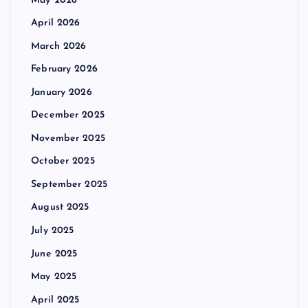
May 2026
April 2026
March 2026
February 2026
January 2026
December 2025
November 2025
October 2025
September 2025
August 2025
July 2025
June 2025
May 2025
April 2025