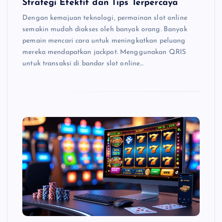
Strategi Efektif dan Tips Terpercaya
Dengan kemajuan teknologi, permainan slot online
semakin mudah diakses oleh banyak orang. Banyak
pemain mencari cara untuk meningkatkan peluang
mereka mendapatkan jackpot. Menggunakan QRIS
untuk transaksi di bandar slot online…