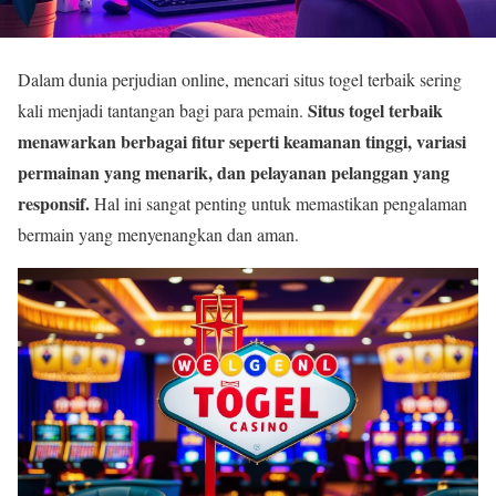
Dalam dunia perjudian online, mencari situs togel terbaik sering
Situs togel terbaik
kali menjadi tantangan bagi para pemain.
menawarkan berbagai fitur seperti keamanan tinggi, variasi
permainan yang menarik, dan pelayanan pelanggan yang
responsif.
Hal ini sangat penting untuk memastikan pengalaman
bermain yang menyenangkan dan aman.