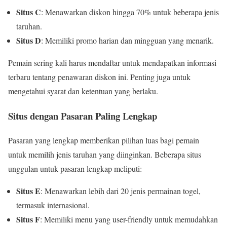
Situs C
: Menawarkan diskon hingga 70% untuk beberapa jenis
taruhan.
Situs D
: Memiliki promo harian dan mingguan yang menarik.
Pemain sering kali harus mendaftar untuk mendapatkan informasi
terbaru tentang penawaran diskon ini. Penting juga untuk
mengetahui syarat dan ketentuan yang berlaku.
Situs dengan Pasaran Paling Lengkap
Pasaran yang lengkap memberikan pilihan luas bagi pemain
untuk memilih jenis taruhan yang diinginkan. Beberapa situs
unggulan untuk pasaran lengkap meliputi:
Situs E
: Menawarkan lebih dari 20 jenis permainan togel,
termasuk internasional.
Situs F
: Memiliki menu yang user-friendly untuk memudahkan