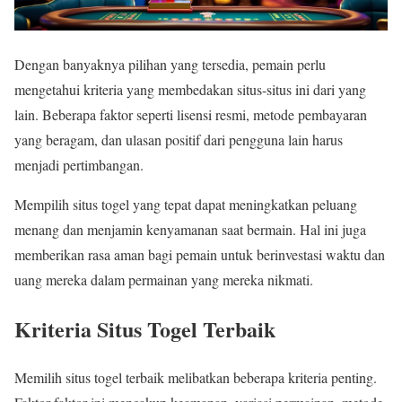
Dengan banyaknya pilihan yang tersedia, pemain perlu
mengetahui kriteria yang membedakan situs-situs ini dari yang
lain. Beberapa faktor seperti lisensi resmi, metode pembayaran
yang beragam, dan ulasan positif dari pengguna lain harus
menjadi pertimbangan.
Mempilih situs togel yang tepat dapat meningkatkan peluang
menang dan menjamin kenyamanan saat bermain. Hal ini juga
memberikan rasa aman bagi pemain untuk berinvestasi waktu dan
uang mereka dalam permainan yang mereka nikmati.
Kriteria Situs Togel Terbaik
Memilih situs togel terbaik melibatkan beberapa kriteria penting.