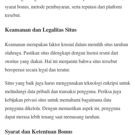
syarat bonus, metode pembayaran, serta reputasi dari platform
tersebut.
Keamanan dan Legalitas Situs
Keamanan merupakan faktor krusial dalam memilih situs taruhan
olahraga. Pastikan situs dilengkapi dengan lisensi resmi dari
otoritas yang diakui. Hal ini menjamin bahwa situs tersebut
beroperasi secara legal dan teratur.
Situs yang baik juga harus menggunakan teknologi enkripsi untuk
melindungi data pribadi dan transaksi pengguna. Periksa juga
kebijakan privasi situs untuk memahami bagaimana data
pengguna dikelola. Dengan memastikan aspek ini, pengguna
dapat merasa lebih tenang saat memasang taruhan.
Syarat dan Ketentuan Bonus