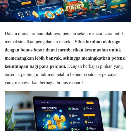
Dalam dunia taruhan olahraga, pemain selalu mencari cara untuk
Situs taruhan olahraga
memaksimalkan pengalaman mereka.
dengan bonus besar dapat memberikan kesempatan untuk
memenangkan lebih banyak, sehingga meningkatkan potensi
keuntungan bagi para penjudi.
Dengan berbagai pilihan yang
tersedia, penting untuk mengetahui beberapa situs terpercaya
yang menawarkan berbagai bonus menarik.