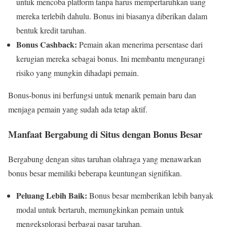
untuk mencoba platform tanpa harus mempertaruhkan uang
mereka terlebih dahulu. Bonus ini biasanya diberikan dalam
bentuk kredit taruhan.
Bonus Cashback:
Pemain akan menerima persentase dari
kerugian mereka sebagai bonus. Ini membantu mengurangi
risiko yang mungkin dihadapi pemain.
Bonus-bonus ini berfungsi untuk menarik pemain baru dan
menjaga pemain yang sudah ada tetap aktif.
Manfaat Bergabung di Situs dengan Bonus Besar
Bergabung dengan situs taruhan olahraga yang menawarkan
bonus besar memiliki beberapa keuntungan signifikan.
Peluang Lebih Baik:
Bonus besar memberikan lebih banyak
modal untuk bertaruh, memungkinkan pemain untuk
mengeksplorasi berbagai pasar taruhan.