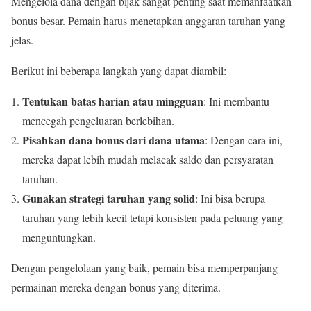
Mengelola dana dengan bijak sangat penting saat memanfaatkan
bonus besar. Pemain harus menetapkan anggaran taruhan yang
jelas.
Berikut ini beberapa langkah yang dapat diambil:
Tentukan batas harian atau mingguan
: Ini membantu
mencegah pengeluaran berlebihan.
Pisahkan dana bonus dari dana utama
: Dengan cara ini,
mereka dapat lebih mudah melacak saldo dan persyaratan
taruhan.
Gunakan strategi taruhan yang solid
: Ini bisa berupa
taruhan yang lebih kecil tetapi konsisten pada peluang yang
menguntungkan.
Dengan pengelolaan yang baik, pemain bisa memperpanjang
permainan mereka dengan bonus yang diterima.