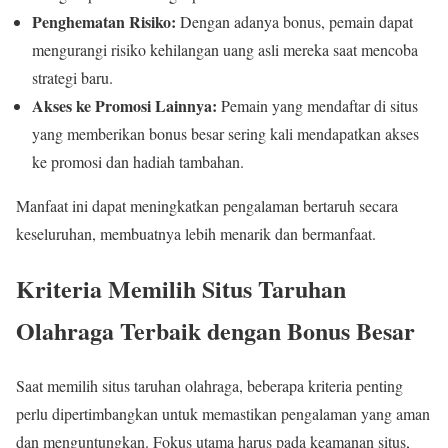
Penghematan Risiko:
Dengan adanya bonus, pemain dapat
mengurangi risiko kehilangan uang asli mereka saat mencoba
strategi baru.
Akses ke Promosi Lainnya:
Pemain yang mendaftar di situs
yang memberikan bonus besar sering kali mendapatkan akses
ke promosi dan hadiah tambahan.
Manfaat ini dapat meningkatkan pengalaman bertaruh secara
keseluruhan, membuatnya lebih menarik dan bermanfaat.
Kriteria Memilih Situs Taruhan
Olahraga Terbaik dengan Bonus Besar
Saat memilih situs taruhan olahraga, beberapa kriteria penting
perlu dipertimbangkan untuk memastikan pengalaman yang aman
dan menguntungkan. Fokus utama harus pada keamanan situs,