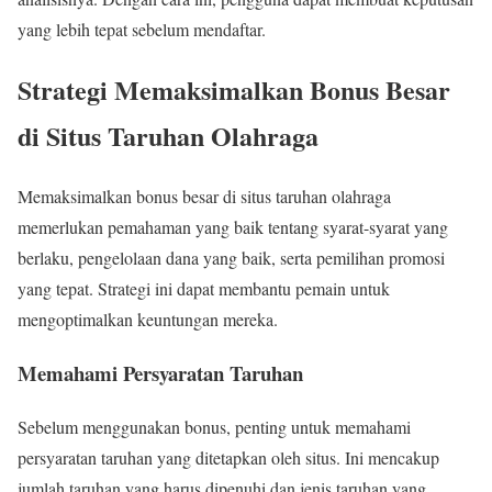
yang lebih tepat sebelum mendaftar.
Strategi Memaksimalkan Bonus Besar
di Situs Taruhan Olahraga
Memaksimalkan bonus besar di situs taruhan olahraga
memerlukan pemahaman yang baik tentang syarat-syarat yang
berlaku, pengelolaan dana yang baik, serta pemilihan promosi
yang tepat. Strategi ini dapat membantu pemain untuk
mengoptimalkan keuntungan mereka.
Memahami Persyaratan Taruhan
Sebelum menggunakan bonus, penting untuk memahami
persyaratan taruhan yang ditetapkan oleh situs. Ini mencakup
jumlah taruhan yang harus dipenuhi dan jenis taruhan yang