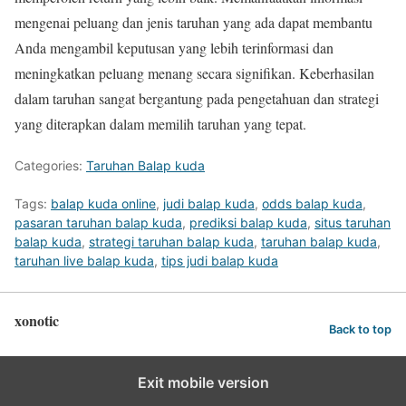
mengenai peluang dan jenis taruhan yang ada dapat membantu
Anda mengambil keputusan yang lebih terinformasi dan
meningkatkan peluang menang secara signifikan. Keberhasilan
dalam taruhan sangat bergantung pada pengetahuan dan strategi
yang diterapkan dalam memilih taruhan yang tepat.
Categories:
Taruhan Balap kuda
Tags:
balap kuda online
,
judi balap kuda
,
odds balap kuda
,
pasaran taruhan balap kuda
,
prediksi balap kuda
,
situs taruhan
balap kuda
,
strategi taruhan balap kuda
,
taruhan balap kuda
,
taruhan live balap kuda
,
tips judi balap kuda
xonotic
Back to top
Exit mobile version