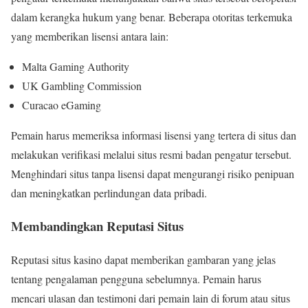
dalam kerangka hukum yang benar. Beberapa otoritas terkemuka
yang memberikan lisensi antara lain:
Malta Gaming Authority
UK Gambling Commission
Curacao eGaming
Pemain harus memeriksa informasi lisensi yang tertera di situs dan
melakukan verifikasi melalui situs resmi badan pengatur tersebut.
Menghindari situs tanpa lisensi dapat mengurangi risiko penipuan
dan meningkatkan perlindungan data pribadi.
Membandingkan Reputasi Situs
Reputasi situs kasino dapat memberikan gambaran yang jelas
tentang pengalaman pengguna sebelumnya. Pemain harus
mencari ulasan dan testimoni dari pemain lain di forum atau situs