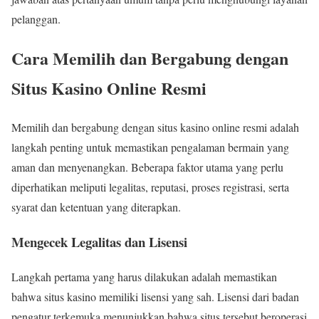
pelanggan.
Cara Memilih dan Bergabung dengan
Situs Kasino Online Resmi
Memilih dan bergabung dengan situs kasino online resmi adalah
langkah penting untuk memastikan pengalaman bermain yang
aman dan menyenangkan. Beberapa faktor utama yang perlu
diperhatikan meliputi legalitas, reputasi, proses registrasi, serta
syarat dan ketentuan yang diterapkan.
Mengecek Legalitas dan Lisensi
Langkah pertama yang harus dilakukan adalah memastikan
bahwa situs kasino memiliki lisensi yang sah. Lisensi dari badan
pengatur terkemuka menunjukkan bahwa situs tersebut beroperasi