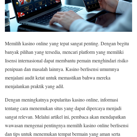
Memilih kasino online yang tepat sangat penting. Dengan begitu
banyak pilihan yang tersedia, mencari platform yang memiliki
lisensi internasional dapat membantu pemain menghindari risiko
penipuan dan masalah lainnya. Kasino berlisensi umumnya
menjalani audit ketat untuk memastikan bahwa mereka
menjalankan praktik yang adil.
Dengan meningkatnya popularitas kasino online, informasi
tentang cara menemukan situs yang dapat dipercaya menjadi
sangat relevan. Melalui artikel ini, pembaca akan mendapatkan
wawasan mengenai pentingnya memilih kasino online berlisensi
dan tips untuk menemukan tempat bermain yang aman serta