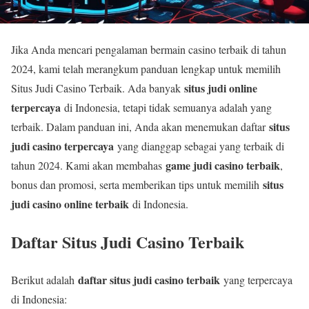
Jika Anda mencari pengalaman bermain casino terbaik di tahun
2024, kami telah merangkum panduan lengkap untuk memilih
situs judi online
Situs Judi Casino Terbaik. Ada banyak
terpercaya
di Indonesia, tetapi tidak semuanya adalah yang
situs
terbaik. Dalam panduan ini, Anda akan menemukan daftar
judi casino terpercaya
yang dianggap sebagai yang terbaik di
game judi casino terbaik
tahun 2024. Kami akan membahas
,
situs
bonus dan promosi, serta memberikan tips untuk memilih
judi casino online terbaik
di Indonesia.
Daftar Situs Judi Casino Terbaik
daftar situs judi casino terbaik
Berikut adalah
yang terpercaya
di Indonesia: