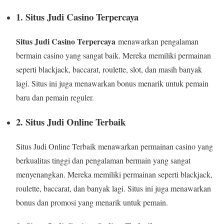
1. Situs Judi Casino Terpercaya
Situs Judi Casino Terpercaya
menawarkan pengalaman
bermain casino yang sangat baik. Mereka memiliki permainan
seperti blackjack, baccarat, roulette, slot, dan masih banyak
lagi. Situs ini juga menawarkan bonus menarik untuk pemain
baru dan pemain reguler.
2. Situs Judi Online Terbaik
Situs Judi Online Terbaik menawarkan permainan casino yang
berkualitas tinggi dan pengalaman bermain yang sangat
menyenangkan. Mereka memiliki permainan seperti blackjack,
roulette, baccarat, dan banyak lagi. Situs ini juga menawarkan
bonus dan promosi yang menarik untuk pemain.