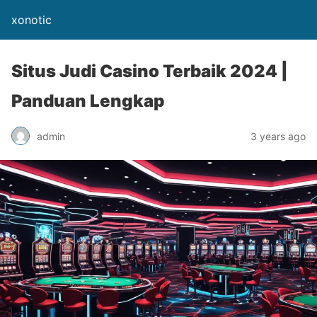
xonotic
Situs Judi Casino Terbaik 2024 |
Panduan Lengkap
admin
3 years ago