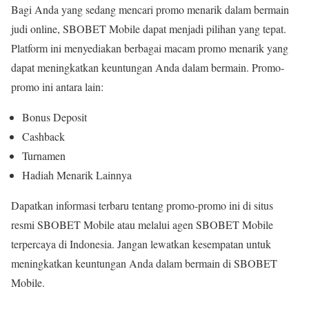
Bagi Anda yang sedang mencari promo menarik dalam bermain
judi online, SBOBET Mobile dapat menjadi pilihan yang tepat.
Platform ini menyediakan berbagai macam promo menarik yang
dapat meningkatkan keuntungan Anda dalam bermain. Promo-
promo ini antara lain:
Bonus Deposit
Cashback
Turnamen
Hadiah Menarik Lainnya
Dapatkan informasi terbaru tentang promo-promo ini di situs
resmi SBOBET Mobile atau melalui agen SBOBET Mobile
terpercaya di Indonesia. Jangan lewatkan kesempatan untuk
meningkatkan keuntungan Anda dalam bermain di SBOBET
Mobile.