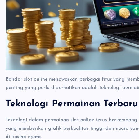
Bandar slot online menawarkan berbagai fitur yang mem
penting yang perlu diperhatikan adalah teknologi permai
Teknologi Permainan Terbaru
Teknologi dalam permainan slot online terus berkemban
yang memberikan grafik berkualitas tinggi dan suara yan
di kasino nyata.