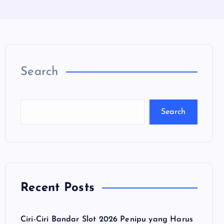
Search
Search
Recent Posts
Ciri-Ciri Bandar Slot 2026 Penipu yang Harus