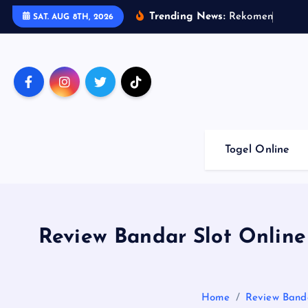
S
Trending News:
R
e
k
o
m
e
n
d
a
s
i
B
SAT. AUG 8TH, 2026
k
i
p
t
o
c
o
Togel Online
n
t
e
n
t
Review Bandar Slot Onlin
Home
Review Band