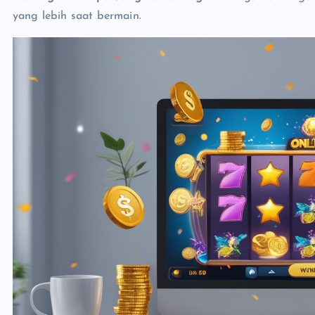
yang lebih saat bermain.