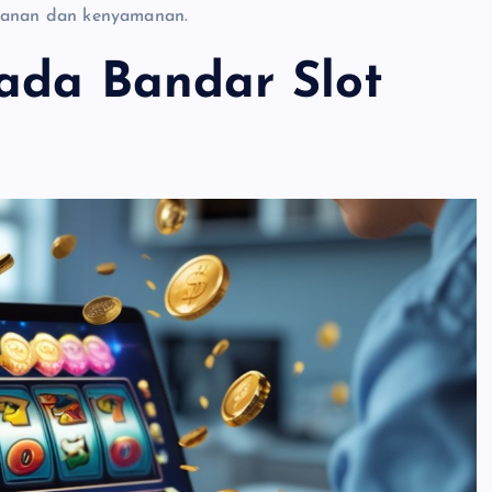
amanan dan kenyamanan.
ada Bandar Slot