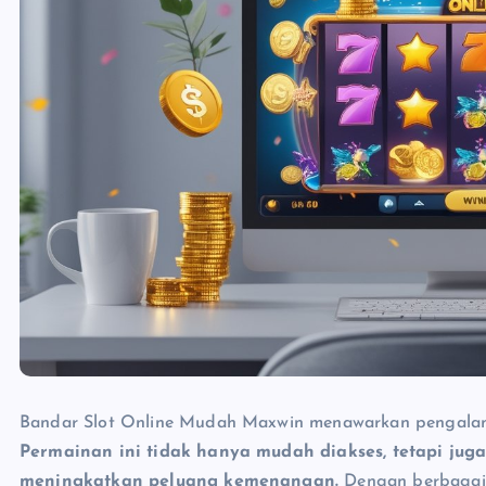
Bandar Slot Online Mudah Maxwin menawarkan pengalam
Permainan ini tidak hanya mudah diakses, tetapi ju
meningkatkan peluang kemenangan.
Dengan berbagai 