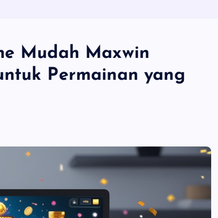
ine Mudah Maxwin
untuk Permainan yang