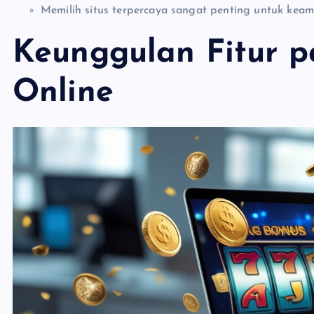
Memilih situs terpercaya sangat penting untuk ke
Keunggulan Fitur p
Online