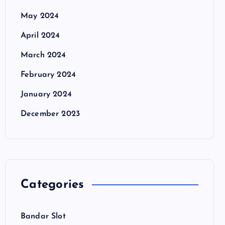
May 2024
April 2024
March 2024
February 2024
January 2024
December 2023
Categories
Bandar Slot