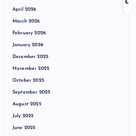
April 2026
March 2026
February 2026
January 2026
December 2025
November 2025
October 2025
September 2025
August 2025
July 2025
June 2025