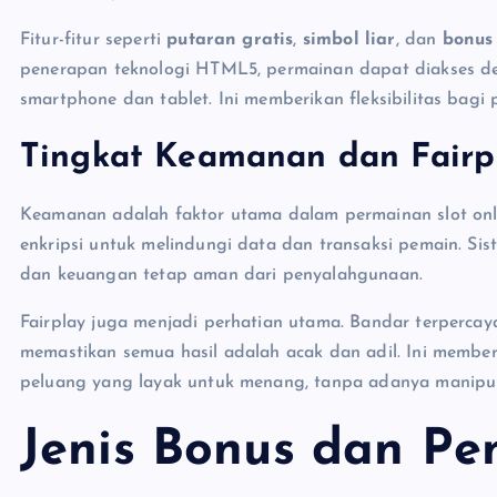
Fitur-fitur seperti
putaran gratis
,
simbol liar
, dan
bonus 
penerapan teknologi HTML5, permainan dapat diakses d
smartphone dan tablet. Ini memberikan fleksibilitas bagi
Tingkat Keamanan dan Fairp
Keamanan adalah faktor utama dalam permainan slot onl
enkripsi untuk melindungi data dan transaksi pemain. Si
dan keuangan tetap aman dari penyalahgunaan.
Fairplay juga menjadi perhatian utama. Bandar terperca
memastikan semua hasil adalah acak dan adil. Ini membe
peluang yang layak untuk menang, tanpa adanya manipul
Jenis Bonus dan Pe