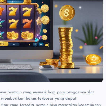
an bermain yang menarik bagi para penggemar slot.
ga memberikan bonus terbesar yang dapat
fitur yang tersedia, pemain bisa merasakan kegembiraan