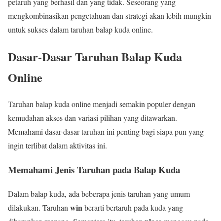
petaruh yang berhasil dan yang tidak. Seseorang yang
mengkombinasikan pengetahuan dan strategi akan lebih mungkin
untuk sukses dalam taruhan balap kuda online.
Dasar-Dasar Taruhan Balap Kuda
Online
Taruhan balap kuda online menjadi semakin populer dengan
kemudahan akses dan variasi pilihan yang ditawarkan.
Memahami dasar-dasar taruhan ini penting bagi siapa pun yang
ingin terlibat dalam aktivitas ini.
Memahami Jenis Taruhan pada Balap Kuda
Dalam balap kuda, ada beberapa jenis taruhan yang umum
win
dilakukan. Taruhan
berarti bertaruh pada kuda yang