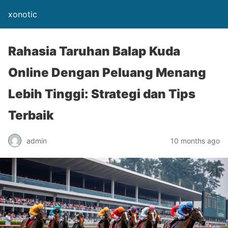
xonotic
Rahasia Taruhan Balap Kuda
Online Dengan Peluang Menang
Lebih Tinggi: Strategi dan Tips
Terbaik
admin
10 months ago