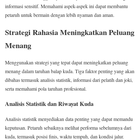
informasi sensitif. Memahami aspek-aspek ini dapat membantu
petaruh untuk bermain dengan lebih nyaman dan aman.
Strategi Rahasia Meningkatkan Peluang
Menang
Menggunakan strategi yang tepat dapat meningkatkan peluang
menang dalam taruhan balap kuda. Tiga faktor penting yang akan
dibahas termasuk analisis statistik, informasi dari pelatih dan joki,
serta memahami pola taruhan profesional.
Analisis Statistik dan Riwayat Kuda
Analisis statistik menyediakan data penting yang dapat memandu
keputusan. Petaruh sebaiknya melihat performa sebelumnya dari
kuda, termasuk posisi finis, waktu tempuh, dan kondisi jalur.