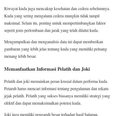
Riwayat kuda juga mencakup kesehatan dan cedera sebelumnya.
Kuda yang sering mengalami cedera mungkin tidak tampil
maksimal. Selain itu, penting untuk mempertimbangkan faktor
seperti jenis perlombaan dan jarak yang telah dilalui kuda.
Mengumpulkan dan menganalisis data ini dapat memberikan
gambaran yang lebih jelas tentang kuda yang memiliki peluang
menang lebih besar.
Memanfaatkan Informasi Pelatih dan Joki
Pelatih dan joki memainkan peran krusial dalam performa kuda.
Petaruh harus mencari informasi tentang pengalaman dan rekam
jejak pelatih. Pelatih yang sukses biasanya memiliki strategi yang
efektif dan dapat memaksimalkan potensi kuda.
Joki juga memiliki pengaruh besar terhadap hasil balapan.