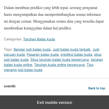
Dalam membuat prediksi yang lebih tepat, seorang pengamat
harus mengumpulkan dan mempertimbangkan semua informasi
ini dengan cermat. Menggunakan semua data yang tersedia dapat
memberikan keunggulan dalam hal prediksi.
Categories:
Taruhan Balap kuda
Tags:
Bandar judi balap kuda
,
Judi balap kuda terbaik
,
Judi
pacuan kuda
,
Pasaran balap kuda
,
prediksi balap kuda
,
situs
judi balap kuda
,
Situs taruhan balap kuda terpercaya
,
taruhan
balap kuda online
,
Taruhan kuda online terpercaya
,
Tips
menang judi balap kuda
xonotic
Back to top
Exit mobile version