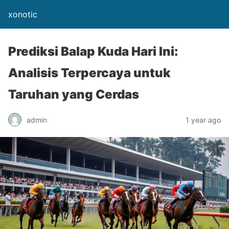
xonotic
Prediksi Balap Kuda Hari Ini:
Analisis Terpercaya untuk
Taruhan yang Cerdas
admin
1 year ago