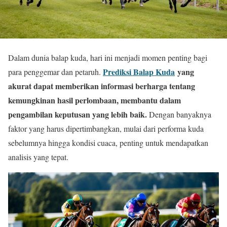
Dalam dunia balap kuda, hari ini menjadi momen penting bagi
Prediksi Balap Kuda
yang
para penggemar dan petaruh.
akurat dapat memberikan informasi berharga tentang
kemungkinan hasil perlombaan, membantu dalam
pengambilan keputusan yang lebih baik.
Dengan banyaknya
faktor yang harus dipertimbangkan, mulai dari performa kuda
sebelumnya hingga kondisi cuaca, penting untuk mendapatkan
analisis yang tepat.