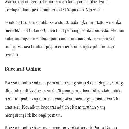
warna, menunggu bola untuk mendarat pada slot tertentu.
Terdapat dua tipe utama: roulette Eropa dan Amerika.
Roulette Eropa memiliki satu slot 0, sedangkan roulette Amerika
memiliki slot 0 dan 00, membuat peluang sedikit berbeda. Elemen
keberuntungan membuat permainan ini menarik bagi banyak
orang. Variasi taruhan juga memberikan banyak pilihan bagi
pemain.
Baccarat Online
Baccarat online adalah permainan yang simpel dan elegan, sering
dimainkan di kasino mewah. Tujuan permainan ini adalah untuk
bertaruh pada tangan mana yang akan menang: pemain, bankir,
atau seri. Keunikan baccarat adalah sistem taruhan yang
mengurangi risiko bagi pemain.
Baccarat online juga menawarkan variasi seperti Punto Banco