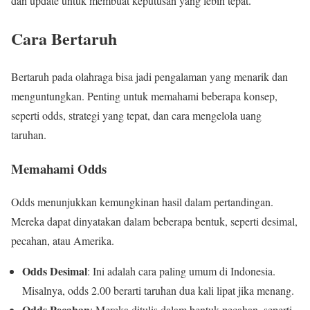
dan update untuk membuat keputusan yang lebih tepat.
Cara Bertaruh
Bertaruh pada olahraga bisa jadi pengalaman yang menarik dan
menguntungkan. Penting untuk memahami beberapa konsep,
seperti odds, strategi yang tepat, dan cara mengelola uang
taruhan.
Memahami Odds
Odds menunjukkan kemungkinan hasil dalam pertandingan.
Mereka dapat dinyatakan dalam beberapa bentuk, seperti desimal,
pecahan, atau Amerika.
Odds Desimal
: Ini adalah cara paling umum di Indonesia.
Misalnya, odds 2.00 berarti taruhan dua kali lipat jika menang.
Odds Pecahan
: Mereka ditulis dalam bentuk pecahan, seperti