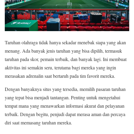
Taruhan olahraga tidak hanya sekadar menebak siapa yang akan
menang. Ada banyak jenis taruhan yang bisa dipilih, termasuk
taruhan pada skor, pemain terbaik, dan banyak lagi. Ini membuat
aktivitas ini semakin seru, terutama bagi mereka yang ingin
merasakan adrenalin saat bertaruh pada tim favorit mereka.
Dengan banyaknya situs yang tersedia, memilih pasaran taruhan
yang tepat bisa menjadi tantangan. Penting untuk mengetahui
tempat mana yang menawarkan informasi akurat dan pelayanan
terbaik. Dengan begitu, penjudi dapat merasa aman dan percaya
diri saat memasang taruhan mereka.