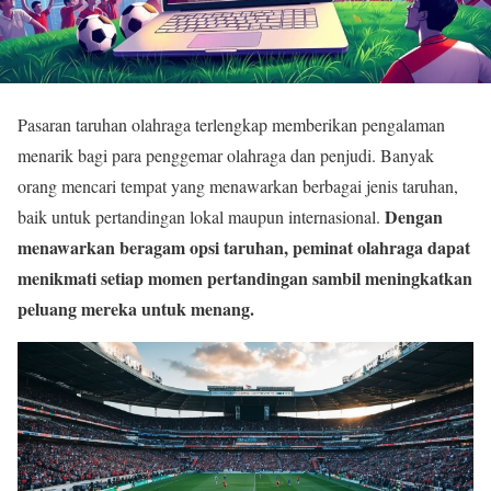
Pasaran taruhan olahraga terlengkap memberikan pengalaman
menarik bagi para penggemar olahraga dan penjudi. Banyak
orang mencari tempat yang menawarkan berbagai jenis taruhan,
Dengan
baik untuk pertandingan lokal maupun internasional.
menawarkan beragam opsi taruhan, peminat olahraga dapat
menikmati setiap momen pertandingan sambil meningkatkan
peluang mereka untuk menang.