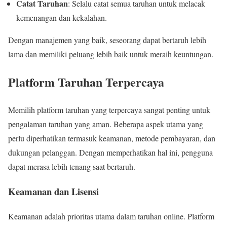
Catat Taruhan
: Selalu catat semua taruhan untuk melacak
kemenangan dan kekalahan.
Dengan manajemen yang baik, seseorang dapat bertaruh lebih
lama dan memiliki peluang lebih baik untuk meraih keuntungan.
Platform Taruhan Terpercaya
Memilih platform taruhan yang terpercaya sangat penting untuk
pengalaman taruhan yang aman. Beberapa aspek utama yang
perlu diperhatikan termasuk keamanan, metode pembayaran, dan
dukungan pelanggan. Dengan memperhatikan hal ini, pengguna
dapat merasa lebih tenang saat bertaruh.
Keamanan dan Lisensi
Keamanan adalah prioritas utama dalam taruhan online. Platform