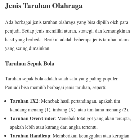
Jenis Taruhan Olahraga
Ada berbagai jenis taruhan olahraga yang bisa dipilih oleh para
penjudi. Setiap jenis memiliki aturan, strategi, dan kemungkinan
hasil yang berbeda. Berikut adalah beberapa jenis taruhan utama
yang sering dimainkan.
Taruhan Sepak Bola
Taruhan sepak bola adalah salah satu yang paling populer.
Penjudi bisa memilih berbagai jenis taruhan, seperti:
Taruhan 1X2
: Menebak hasil pertandingan, apakah tim
kandang menang (1), imbang (X), atau tim tamu menang (2).
Taruhan Over/Under
: Menebak total gol yang akan tercipta,
apakah lebih atau kurang dari angka tertentu.
Taruhan Handicap
: Memberikan keunggulan atau kerugian