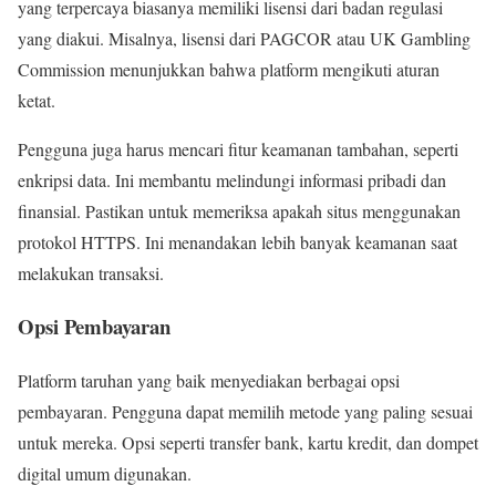
yang terpercaya biasanya memiliki lisensi dari badan regulasi
yang diakui. Misalnya, lisensi dari PAGCOR atau UK Gambling
Commission menunjukkan bahwa platform mengikuti aturan
ketat.
Pengguna juga harus mencari fitur keamanan tambahan, seperti
enkripsi data. Ini membantu melindungi informasi pribadi dan
finansial. Pastikan untuk memeriksa apakah situs menggunakan
protokol HTTPS. Ini menandakan lebih banyak keamanan saat
melakukan transaksi.
Opsi Pembayaran
Platform taruhan yang baik menyediakan berbagai opsi
pembayaran. Pengguna dapat memilih metode yang paling sesuai
untuk mereka. Opsi seperti transfer bank, kartu kredit, dan dompet
digital umum digunakan.