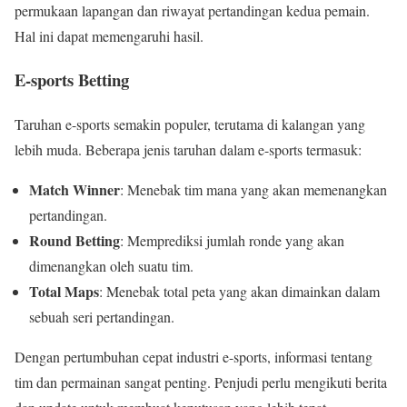
permukaan lapangan dan riwayat pertandingan kedua pemain.
Hal ini dapat memengaruhi hasil.
E-sports Betting
Taruhan e-sports semakin populer, terutama di kalangan yang
lebih muda. Beberapa jenis taruhan dalam e-sports termasuk:
Match Winner
: Menebak tim mana yang akan memenangkan
pertandingan.
Round Betting
: Memprediksi jumlah ronde yang akan
dimenangkan oleh suatu tim.
Total Maps
: Menebak total peta yang akan dimainkan dalam
sebuah seri pertandingan.
Dengan pertumbuhan cepat industri e-sports, informasi tentang
tim dan permainan sangat penting. Penjudi perlu mengikuti berita