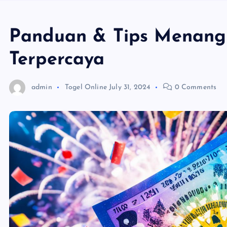
Panduan & Tips Menang 
Terpercaya
admin
Togel Online
July 31, 2024
0 Comments