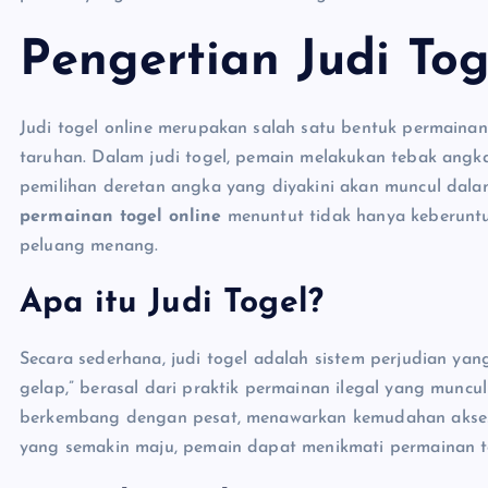
Pengertian Judi Tog
Judi togel online merupakan salah satu bentuk permaina
taruhan. Dalam judi togel, pemain melakukan tebak angka 
pemilihan deretan angka yang diyakini akan muncul dala
permainan togel online
menuntut tidak hanya keberuntun
peluang menang.
Apa itu Judi Togel?
Secara sederhana, judi togel adalah sistem perjudian yan
gelap,” berasal dari praktik permainan ilegal yang muncul 
berkembang dengan pesat, menawarkan kemudahan akses 
yang semakin maju, pemain dapat menikmati permainan to