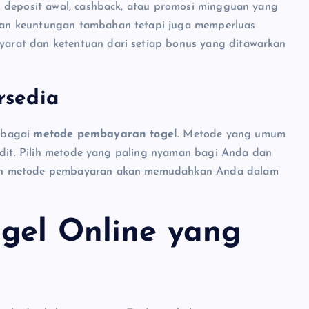
s deposit awal, cashback, atau promosi mingguan yang
an keuntungan tambahan tetapi juga memperluas
arat dan ketentuan dari setiap bonus yang ditawarkan
rsedia
rbagai
metode pembayaran togel
. Metode yang umum
redit. Pilih metode yang paling nyaman bagi Anda dan
n metode pembayaran akan memudahkan Anda dalam
ogel Online yang