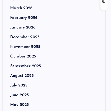
March 2026
February 2026
January 2026
December 2025
November 2025
October 2025
September 2025
August 2025
July 2025
June 2025
May 2025