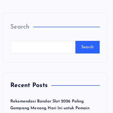
Search
Search
Recent Posts
Rekomendasi Bandar Slot 2026 Paling
Gampang Menang Hari Ini untuk Pemain