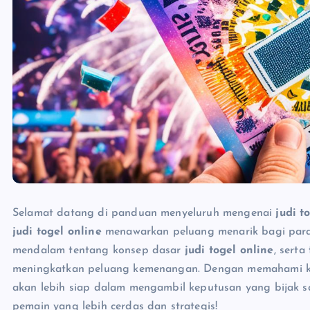
Selamat datang di panduan menyeluruh mengenai
judi t
judi togel online
menawarkan peluang menarik bagi para
mendalam tentang konsep dasar
judi togel online
, serta
meningkatkan peluang kemenangan. Dengan memahami k
akan lebih siap dalam mengambil keputusan yang bijak saa
pemain yang lebih cerdas dan strategis!