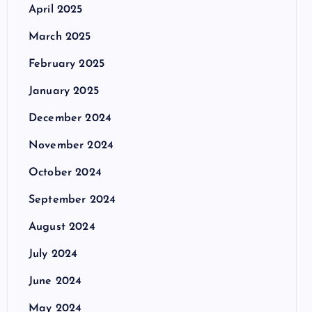
April 2025
March 2025
February 2025
January 2025
December 2024
November 2024
October 2024
September 2024
August 2024
July 2024
June 2024
May 2024