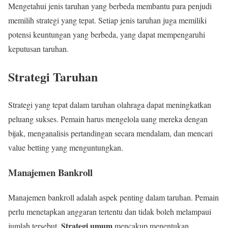
Mengetahui jenis taruhan yang berbeda membantu para penjudi
memilih strategi yang tepat. Setiap jenis taruhan juga memiliki
potensi keuntungan yang berbeda, yang dapat mempengaruhi
keputusan taruhan.
Strategi Taruhan
Strategi yang tepat dalam taruhan olahraga dapat meningkatkan
peluang sukses. Pemain harus mengelola uang mereka dengan
bijak, menganalisis pertandingan secara mendalam, dan mencari
value betting yang menguntungkan.
Manajemen Bankroll
Manajemen bankroll adalah aspek penting dalam taruhan. Pemain
perlu menetapkan anggaran tertentu dan tidak boleh melampaui
Strategi umum
jumlah tersebut.
mencakup menentukan