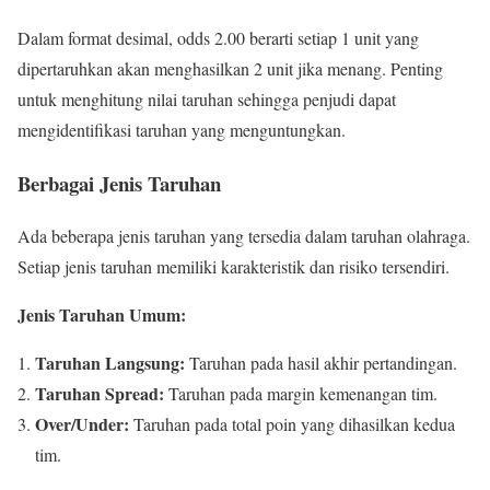
Dalam format desimal, odds 2.00 berarti setiap 1 unit yang
dipertaruhkan akan menghasilkan 2 unit jika menang. Penting
untuk menghitung nilai taruhan sehingga penjudi dapat
mengidentifikasi taruhan yang menguntungkan.
Berbagai Jenis Taruhan
Ada beberapa jenis taruhan yang tersedia dalam taruhan olahraga.
Setiap jenis taruhan memiliki karakteristik dan risiko tersendiri.
Jenis Taruhan Umum:
Taruhan Langsung:
Taruhan pada hasil akhir pertandingan.
Taruhan Spread:
Taruhan pada margin kemenangan tim.
Over/Under:
Taruhan pada total poin yang dihasilkan kedua
tim.