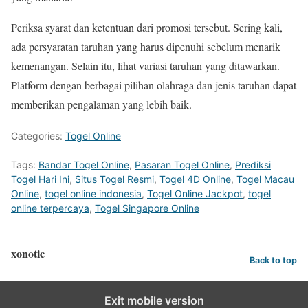
Periksa syarat dan ketentuan dari promosi tersebut. Sering kali,
ada persyaratan taruhan yang harus dipenuhi sebelum menarik
kemenangan. Selain itu, lihat variasi taruhan yang ditawarkan.
Platform dengan berbagai pilihan olahraga dan jenis taruhan dapat
memberikan pengalaman yang lebih baik.
Categories:
Togel Online
Tags:
Bandar Togel Online
,
Pasaran Togel Online
,
Prediksi
Togel Hari Ini
,
Situs Togel Resmi
,
Togel 4D Online
,
Togel Macau
Online
,
togel online indonesia
,
Togel Online Jackpot
,
togel
online terpercaya
,
Togel Singapore Online
xonotic
Back to top
Exit mobile version