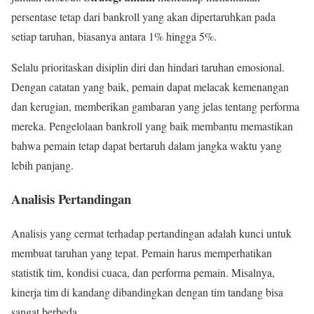
persentase tetap dari bankroll yang akan dipertaruhkan pada
setiap taruhan, biasanya antara 1% hingga 5%.
Selalu prioritaskan disiplin diri dan hindari taruhan emosional.
Dengan catatan yang baik, pemain dapat melacak kemenangan
dan kerugian, memberikan gambaran yang jelas tentang performa
mereka. Pengelolaan bankroll yang baik membantu memastikan
bahwa pemain tetap dapat bertaruh dalam jangka waktu yang
lebih panjang.
Analisis Pertandingan
Analisis yang cermat terhadap pertandingan adalah kunci untuk
membuat taruhan yang tepat. Pemain harus memperhatikan
statistik tim, kondisi cuaca, dan performa pemain. Misalnya,
kinerja tim di kandang dibandingkan dengan tim tandang bisa
sangat berbeda.