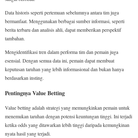
Data historis seperti pertemuan sebelumnya antara tim juga
bermanfaat. Menggunakan berbagai sumber informasi, seperti
berita terbaru dan analisis ahli, dapat memberikan perspektif
tambahan.
Mengidentifikasi tren dalam performa tim dan pemain juga
esensial. Dengan semua data ini, pemain dapat membuat
keputusan taruhan yang lebih informasional dan bukan hanya
berdasarkan insting.
Pentingnya Value Betting
Value betting adalah strategi yang memungkinkan pemain untuk
menemukan taruhan dengan potensi keuntungan tinggi. Ini terjadi
ketika odds yang ditawarkan lebih tinggi daripada kemungkinan
nyata hasil yang terjadi.