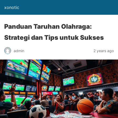
xonotic
Panduan Taruhan Olahraga:
Strategi dan Tips untuk Sukses
admin
2 years ago