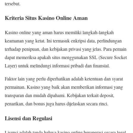
tersebut.
Kriteria Situs Kasino Online Aman
Kasino online yang aman harus memiliki langkah-langkah
keamanan yang ketat. Ini termasuk enkripsi data, perlindungan
terhadap penipuan, dan kebijakan privasi yang jelas. Para pemain
dapat memeriksa apakah situs menggunakan SSL (Secure Socket
Layer) untuk melindungi informasi pribadi dan finansial.
Faktor lain yang perlu diperhatikan adalah ketentuan dan syarat
permainan. Kasino yang baik akan memberikan informasi yang
transparan dan mudah dipahami. Kebijakan terkait deposit,
penarikan, dan bonus juga harus dijelaskan secara rinci.
Lisensi dan Regulasi
Lisensi adalah tanda bahwa kasino online beroperasi secara legal