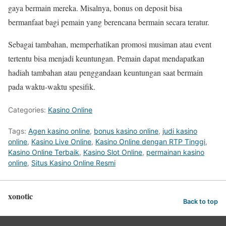
gaya bermain mereka. Misalnya, bonus on deposit bisa
bermanfaat bagi pemain yang berencana bermain secara teratur.
Sebagai tambahan, memperhatikan promosi musiman atau event
tertentu bisa menjadi keuntungan. Pemain dapat mendapatkan
hadiah tambahan atau penggandaan keuntungan saat bermain
pada waktu-waktu spesifik.
Categories:
Kasino Online
Tags:
Agen kasino online
,
bonus kasino online
,
judi kasino
online
,
Kasino Live Online
,
Kasino Online dengan RTP Tinggi
,
Kasino Online Terbaik
,
Kasino Slot Online
,
permainan kasino
online
,
Situs Kasino Online Resmi
xonotic
Back to top