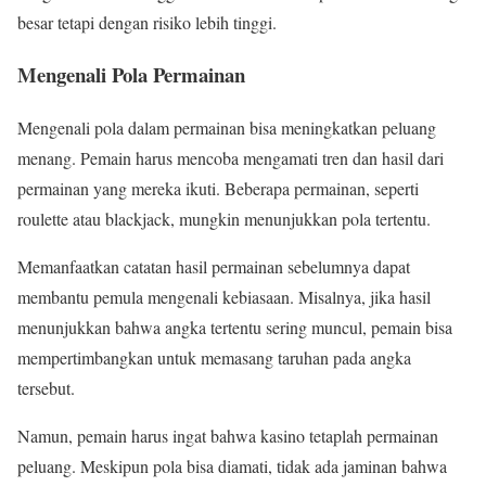
besar tetapi dengan risiko lebih tinggi.
Mengenali Pola Permainan
Mengenali pola dalam permainan bisa meningkatkan peluang
menang. Pemain harus mencoba mengamati tren dan hasil dari
permainan yang mereka ikuti. Beberapa permainan, seperti
roulette atau blackjack, mungkin menunjukkan pola tertentu.
Memanfaatkan catatan hasil permainan sebelumnya dapat
membantu pemula mengenali kebiasaan. Misalnya, jika hasil
menunjukkan bahwa angka tertentu sering muncul, pemain bisa
mempertimbangkan untuk memasang taruhan pada angka
tersebut.
Namun, pemain harus ingat bahwa kasino tetaplah permainan
peluang. Meskipun pola bisa diamati, tidak ada jaminan bahwa