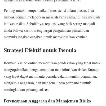
Penting untuk memperhatikan konsistensi dalam ulasan. Jika
banyak pemain melaporkan masalah yang sama, itu bisa menjadi
indikasi risiko. Sebaliknya, reputasi yang baik sering menjadi
tanda bahwa kasino menghargai pengalaman pemain dan
memiliki langkah-langkah untuk menyelesaikan keluhan.
Strategi Efektif untuk Pemula
Bermain kasino online memerlukan pendekatan yang tepat untuk
mengoptimalkan pengalaman dan meminimalkan risiko. Strategi
yang tepat dapat membantu pemula dalam memilih permainan,
mengelola anggaran, dan mengenali pola permainan untuk
meningkatkan peluang sukses.
Perencanaan Anggaran dan Manajemen Risiko