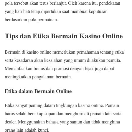
pola tersebut akan terus berlanjut. Oleh karena itu, pendekatan
yang hati-hati tetap diperlukan saat membuat keputusan
berdasarkan pola permainan.
Tips dan Etika Bermain Kasino Online
Bermain di kasino online memerlukan pemahaman tentang etika
serta kesadaran akan kesalahan yang umum dilakukan pemula.
Memanfaatkan bonus dan promosi dengan bijak juga dapat
meningkatkan pengalaman bermain.
Etika dalam Bermain Online
Etika sangat penting dalam lingkungan kasino online. Pemain
harus selalu bersikap sopan dan menghormati pemain lain serta
dealer. Menggunakan bahasa yang santun dan tidak menghina
orang lain adalah kunci.