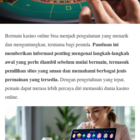
Bermain kasino online bisa menjadi pengalaman yang menarik
Panduan ini
dan menguntungkan, terutama bagi pemula.
memberikan informasi penting mengenai langkah-langkah
awal yang perlu diambil sebelum mulai bermain, termasuk
pemilihan situs yang aman dan memahami berbagai jenis
permainan yang tersedia.
Dengan pengetahuan yang tepat,
pemain dapat merasa lebih percaya diri memasuki dunia kasino
online.