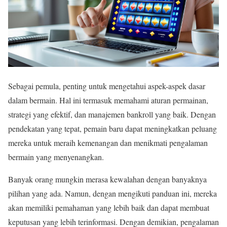
Sebagai pemula, penting untuk mengetahui aspek-aspek dasar
dalam bermain. Hal ini termasuk memahami aturan permainan,
strategi yang efektif, dan manajemen bankroll yang baik. Dengan
pendekatan yang tepat, pemain baru dapat meningkatkan peluang
mereka untuk meraih kemenangan dan menikmati pengalaman
bermain yang menyenangkan.
Banyak orang mungkin merasa kewalahan dengan banyaknya
pilihan yang ada. Namun, dengan mengikuti panduan ini, mereka
akan memiliki pemahaman yang lebih baik dan dapat membuat
keputusan yang lebih terinformasi. Dengan demikian, pengalaman