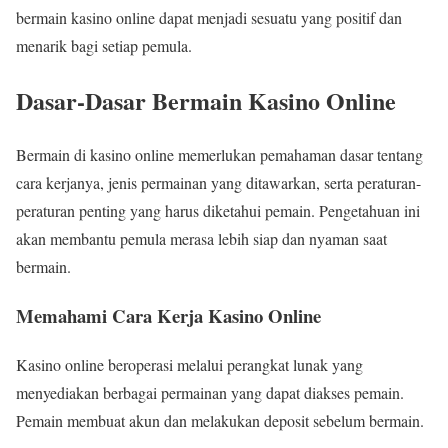
bermain kasino online dapat menjadi sesuatu yang positif dan
menarik bagi setiap pemula.
Dasar-Dasar Bermain Kasino Online
Bermain di kasino online memerlukan pemahaman dasar tentang
cara kerjanya, jenis permainan yang ditawarkan, serta peraturan-
peraturan penting yang harus diketahui pemain. Pengetahuan ini
akan membantu pemula merasa lebih siap dan nyaman saat
bermain.
Memahami Cara Kerja Kasino Online
Kasino online beroperasi melalui perangkat lunak yang
menyediakan berbagai permainan yang dapat diakses pemain.
Pemain membuat akun dan melakukan deposit sebelum bermain.