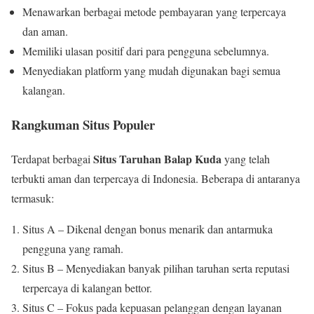
Menawarkan berbagai metode pembayaran yang terpercaya
dan aman.
Memiliki ulasan positif dari para pengguna sebelumnya.
Menyediakan platform yang mudah digunakan bagi semua
kalangan.
Rangkuman Situs Populer
Situs Taruhan Balap Kuda
Terdapat berbagai
yang telah
terbukti aman dan terpercaya di Indonesia. Beberapa di antaranya
termasuk:
Situs A – Dikenal dengan bonus menarik dan antarmuka
pengguna yang ramah.
Situs B – Menyediakan banyak pilihan taruhan serta reputasi
terpercaya di kalangan bettor.
Situs C – Fokus pada kepuasan pelanggan dengan layanan