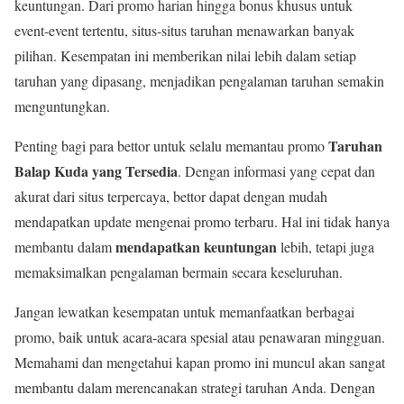
keuntungan. Dari promo harian hingga bonus khusus untuk
event-event tertentu, situs-situs taruhan menawarkan banyak
pilihan. Kesempatan ini memberikan nilai lebih dalam setiap
taruhan yang dipasang, menjadikan pengalaman taruhan semakin
menguntungkan.
Taruhan
Penting bagi para bettor untuk selalu memantau promo
Balap Kuda yang Tersedia
. Dengan informasi yang cepat dan
akurat dari situs terpercaya, bettor dapat dengan mudah
mendapatkan update mengenai promo terbaru. Hal ini tidak hanya
mendapatkan keuntungan
membantu dalam
lebih, tetapi juga
memaksimalkan pengalaman bermain secara keseluruhan.
Jangan lewatkan kesempatan untuk memanfaatkan berbagai
promo, baik untuk acara-acara spesial atau penawaran mingguan.
Memahami dan mengetahui kapan promo ini muncul akan sangat
membantu dalam merencanakan strategi taruhan Anda. Dengan