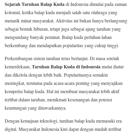
Sejarah Taruhan Balap Kuda
di Indonesia dimulai pada zaman
kolonial, ketika balap kuda menjadi salah satu olahraga yang
menarik minat masyarakat. Aktivitas ini bukan hanya berlangsung
sebagai bentuk hiburan, tetapi juga sebagai ajang taruhan yang
mengundang banyak peminat. Balap kuda perlahan-lahan
berkembang dan mendapatkan popularitas yang cukup tinggi.
Perkembangan sistem taruhan terus berlanjut. Di masa setelah
Taruhan Balap Kuda di Indonesia
kemerdekaan,
mulai diatur
dan dikelola dengan lebih baik. Popularitasnya semakin
meningkat, terutama pada acara-acara penting yang menyajikan
kompetisi balap kuda. Hal ini membuat masyarakat lebih aktif
terlibat dalam taruhan, menikmati kesenangan dan potensi
keuntungan yang ditawarkannya.
Dengan kemajuan teknologi, taruhan balap kuda memasuki era
digital. Masyarakat Indonesia kini dapat dengan mudah terlibat