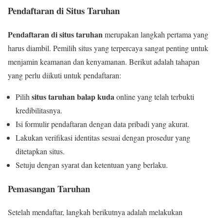
Pendaftaran di Situs Taruhan
Pendaftaran di situs taruhan
merupakan langkah pertama yang
harus diambil. Pemilih situs yang terpercaya sangat penting untuk
menjamin keamanan dan kenyamanan. Berikut adalah tahapan
yang perlu diikuti untuk pendaftaran:
situs taruhan balap kuda
Pilih
online yang telah terbukti
kredibilitasnya.
Isi formulir pendaftaran dengan data pribadi yang akurat.
Lakukan verifikasi identitas sesuai dengan prosedur yang
ditetapkan situs.
Setuju dengan syarat dan ketentuan yang berlaku.
Pemasangan Taruhan
Setelah mendaftar, langkah berikutnya adalah melakukan