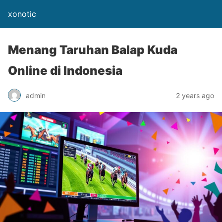
xonotic
Menang Taruhan Balap Kuda
Online di Indonesia
admin
2 years ago