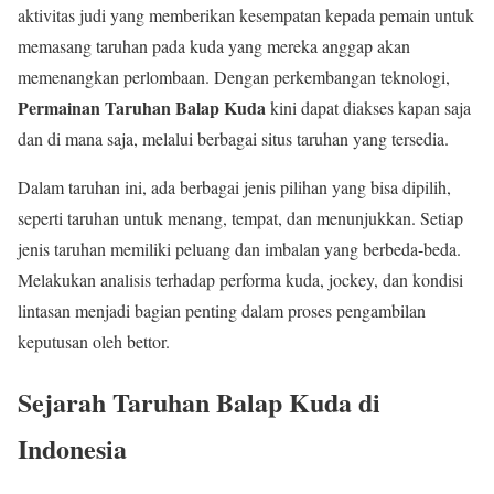
aktivitas judi yang memberikan kesempatan kepada pemain untuk
memasang taruhan pada kuda yang mereka anggap akan
memenangkan perlombaan. Dengan perkembangan teknologi,
Permainan Taruhan Balap Kuda
kini dapat diakses kapan saja
dan di mana saja, melalui berbagai situs taruhan yang tersedia.
Dalam taruhan ini, ada berbagai jenis pilihan yang bisa dipilih,
seperti taruhan untuk menang, tempat, dan menunjukkan. Setiap
jenis taruhan memiliki peluang dan imbalan yang berbeda-beda.
Melakukan analisis terhadap performa kuda, jockey, dan kondisi
lintasan menjadi bagian penting dalam proses pengambilan
keputusan oleh bettor.
Sejarah Taruhan Balap Kuda di
Indonesia