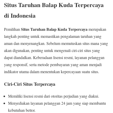
Situs Taruhan Balap Kuda Terpercaya
di Indonesia
Situs Taruhan Balap Kuda Terpercaya
Pemilihan
merupakan
langkah penting untuk memastikan pengalaman taruhan yang
aman dan menyenangkan. Sebelum memutuskan situs mana yang
akan digunakan, penting untuk mengenali ciri-ciri situs yang
dapat diandalkan. Keberadaan lisensi resmi, layanan pelanggan
yang responsif, serta metode pembayaran yang aman menjadi
indikator utama dalam menentukan kepercayaan suatu situs.
Ciri-Ciri Situs Terpercaya
Memiliki lisensi resmi dari otoritas perjudian yang diakui.
Menyediakan layanan pelanggan 24 jam yang siap membantu
kebutuhan bettor.