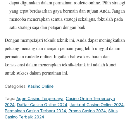
dapat digunakan dalam permainan roulette online. Pilih strategi
yang tepat berdasarkan gaya bermain dan tujuan Anda. Jangan
mencoba menerapkan semua strategi sekaligus, fokuslah pada
satu strategi saja dan pelajari dengan baik.
Dengan mempelajari teknik-teknik ini, Anda dapat meningkatkan
peluang menang dan menjadi pemain yang lebih unggul dalam
permainan roulette online. Ingatlah bahwa kesabaran dan
konsistensi dalam menerapkan teknik-teknik ini adalah kunci
untuk sukses dalam permainan ini.
Categories:
Kasino Online
Tags:
Agen Casino Terpercaya
,
Casino Online Terpercaya
2024
,
Daftar Casino Online 2024
,
Jackpot Casino Online 2024
,
Permainan Casino Terbaru 2024
,
Promo Casino 2024
,
Situs
Casino Terbaik 2024