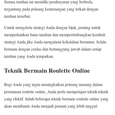
Semua taruhan ini memiliki pembayaran yang berbeda,
tergantung pada peluang kemenangan yang terkait dengan
taruhan tersebut.
Untuk mengelola strategi Anda dengan bijak, penting untuk
memperhatikan batas taruhan dan mempertimbangkan kembali
strategi Anda jika Anda mengalami kekalahan beruntun. Selalu
bermain dengan cerdas dan bertanggung jawab dalam setiap
taruhan yang Anda tempatkan.
Teknik Bermain Roulette Online
Bagi Anda yang ingin meningkatkan peluang menang dalam
permainan roulette online, Anda perlu mempelajari teknik-teknik
yang efektif. Inilah beberapa teknik bermain roulette online yang
akan membantu Anda menjadi pemain yang lebih unggul: