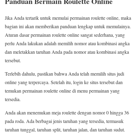
Panduan Bermain Roulette Online
Jika Anda tertarik untuk memulai permainan roulette online, maka
bagian ini akan memberikan panduan lengkap untuk memulainya.
Aturan dasar permainan roulette online sangat sederhana, yang
perlu Anda lakukan adalah memilih nomor atau kombinasi angka
dan meletakkan taruhan Anda pada nomor atau kombinasi angka
tersebut.
Terlebih dahulu, pastikan bahwa Anda telah memilih situs judi
online yang terpercaya. Setelah itu, login ke situs tersebut dan
temukan permainan roulette online di menu permainan yang
tersedia.
Anda akan menemukan meja roulette dengan nomor 0 hingga 36
pada roda. Ada berbagai jenis taruhan yang tersedia, termasuk
taruhan tunggal, taruhan split, taruhan jalan, dan taruhan sudut.