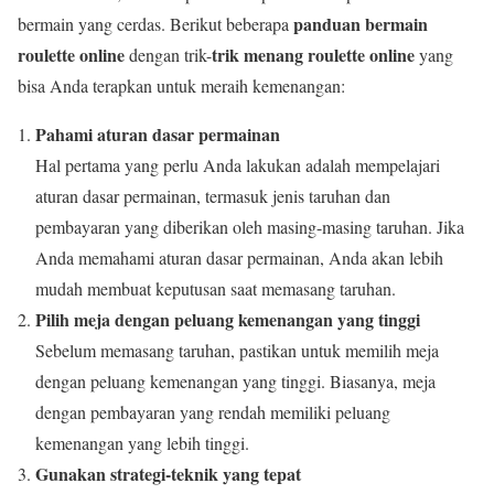
panduan bermain
bermain yang cerdas. Berikut beberapa
roulette online
trik menang roulette online
dengan trik-
yang
bisa Anda terapkan untuk meraih kemenangan:
Pahami aturan dasar permainan
Hal pertama yang perlu Anda lakukan adalah mempelajari
aturan dasar permainan, termasuk jenis taruhan dan
pembayaran yang diberikan oleh masing-masing taruhan. Jika
Anda memahami aturan dasar permainan, Anda akan lebih
mudah membuat keputusan saat memasang taruhan.
Pilih meja dengan peluang kemenangan yang tinggi
Sebelum memasang taruhan, pastikan untuk memilih meja
dengan peluang kemenangan yang tinggi. Biasanya, meja
dengan pembayaran yang rendah memiliki peluang
kemenangan yang lebih tinggi.
Gunakan strategi-teknik yang tepat