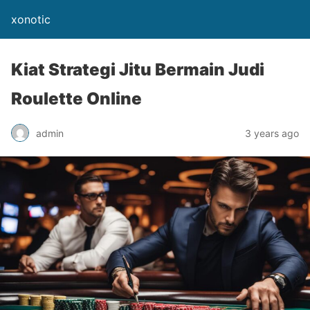
xonotic
Kiat Strategi Jitu Bermain Judi
Roulette Online
admin
3 years ago