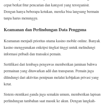
cepat berkat fitur pencarian dan kategori yang terorganisir.
Dengan hanya beberapa ketukan, mereka bisa langsung bermain
tanpa harus menunggu.
Keamanan dan Perlindungan Data Pengguna
Keamanan menjadi prioritas utama kasino mobile online. Banyak
kasino menggunakan enkripsi tingkat tinggi untuk melindungi
informasi pribadi dan transaksi pemain.
Sertifikasi dari lembaga pengawas memberikan jaminan bahwa
permainan yang ditawarkan adil dan transparan. Pemain juga
dilindungi dari aktivitas penipuan melalui kebijakan privasi yang
ketat.
Sistem otentikasi ganda juga semakin umum, memberikan lapisan
perlindungan tambahan saat masuk ke akun. Dengan langkah-