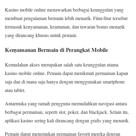
Kasino mobile online menawarkan berbagai keunggulan yang
membuat pengalaman bermain lebih menarik. Fitur-fitur tersebut
termasuk kenyamanan, keamanan, dan tawaran bonus menarik
yang dirancang khusus untuk pemain.
Kenyamanan Bermain di Perangkat Mobile
Kemudahan akses merupakan salah satu keunggulan utama
kasino mobile online. Pemain dapat menikmati permainan kapan
saja dan di mana saja hanya dengan menggunakan smartphone
atau tablet.
Antarmuka yang ramah pengguna memudahkan navigasi antara
berbagai permainan, seperti slot, poker, dan blackjack. Selain itu,
aplikasi kasino sering kali dirancang dengan grafis yang menarik.
Pemain dapat menemukan permainan favorit mereka dengan