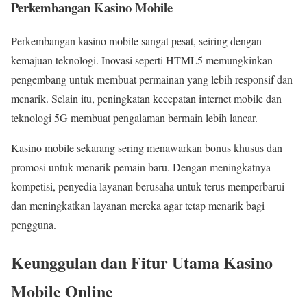
Perkembangan Kasino Mobile
Perkembangan kasino mobile sangat pesat, seiring dengan
kemajuan teknologi. Inovasi seperti HTML5 memungkinkan
pengembang untuk membuat permainan yang lebih responsif dan
menarik. Selain itu, peningkatan kecepatan internet mobile dan
teknologi 5G membuat pengalaman bermain lebih lancar.
Kasino mobile sekarang sering menawarkan bonus khusus dan
promosi untuk menarik pemain baru. Dengan meningkatnya
kompetisi, penyedia layanan berusaha untuk terus memperbarui
dan meningkatkan layanan mereka agar tetap menarik bagi
pengguna.
Keunggulan dan Fitur Utama Kasino
Mobile Online