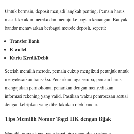
Untuk bermain, deposit menjadi langkah penting. Pemain harus
masuk ke akun mereka dan menuju ke bagian keuangan. Banyak
bandar menawarkan berbagai metode deposit, seperti:
Transfer Bank
E-wallet
Kartu Kredit/Debit
Setelah memilih metode, pemain cukup mengikuti petunjuk untuk
menyelesaikan transaksi. Penarikan juga serupa; pemain harus
mengajukan permohonan penarikan dengan menyediakan
informasi rekening yang valid. Pastikan waktu pemrosesan sesuai
dengan kebijakan yang diberlakukan oleh bandar.
Tips Memilih Nomor Togel HK dengan Bijak
Memilih nomor togel yang tepat bisa mengubah peluang