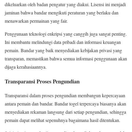
dikeluarkan oleh badan pengatur yang diakui. Lisensi ini menjadi
jaminan bahwa bandar mengikuti peraturan yang berlaku dan
menawarkan permainan yang fair.
Penggunaan teknologi enkripsi yang canggih juga sangat penting.
Ini membantu melindungi data pribadi dan informasi keuangan
pemain. Bandar yang baik menyediakan kebijakan privasi yang
transparan, memastikan bahwa semua informasi penggunaan akan
dijaga kerahasiaannya.
Transparansi Proses Pengundian
Transparansi dalam proses pengundian membangun kepercayaan
antara pemain dan bandar. Bandar togel terpercaya biasanya akan
menyediakan rekaman langsung dari setiap pengundian, sehingga
pemain dapat melihat sepenuhnya bagaimana hasil ditentukan.