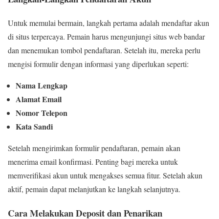
Untuk memulai bermain, langkah pertama adalah mendaftar akun
di situs terpercaya. Pemain harus mengunjungi situs web bandar
dan menemukan tombol pendaftaran. Setelah itu, mereka perlu
mengisi formulir dengan informasi yang diperlukan seperti:
Nama Lengkap
Alamat Email
Nomor Telepon
Kata Sandi
Setelah mengirimkan formulir pendaftaran, pemain akan
menerima email konfirmasi. Penting bagi mereka untuk
memverifikasi akun untuk mengakses semua fitur. Setelah akun
aktif, pemain dapat melanjutkan ke langkah selanjutnya.
Cara Melakukan Deposit dan Penarikan