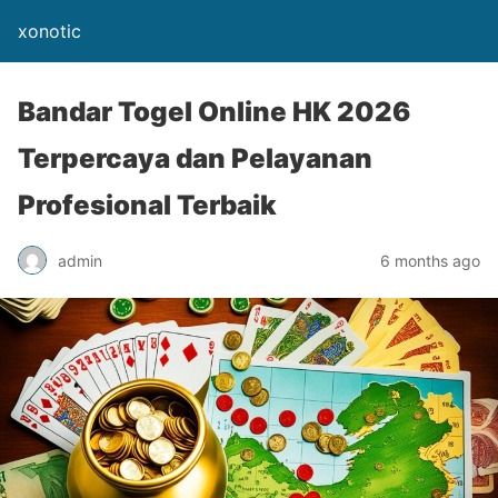
xonotic
Bandar Togel Online HK 2026
Terpercaya dan Pelayanan
Profesional Terbaik
admin
6 months ago