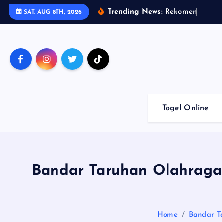
S
Trending News:
R
e
k
o
m
e
n
d
a
s
i
B
SAT. AUG 8TH, 2026
k
i
p
t
o
c
o
Togel Online
n
t
e
n
t
Bandar Taruhan Olahraga
Home
Bandar T