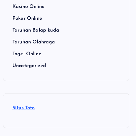
Kasino Online
Poker Online
Taruhan Balap kuda
Taruhan Olahraga
Togel Online
Uncategorized
Situs Toto