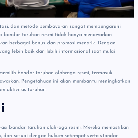
reputasi, dan metode pembayaran sangat mempengaruhi
a bandar taruhan resmi tidak hanya menawarkan
ikan berbagai bonus dan promosi menarik. Dengan
ng lebih baik dan lebih informasional saat mulai
memilih bandar taruhan olahraga resmi, termasuk
itawarkan. Pengetahuan ini akan membantu meningkatkan
am aktivitas taruhan.
i
rasi bandar taruhan olahraga resmi. Mereka memastikan
n, dan sesuai dengan hukum setempat serta standar