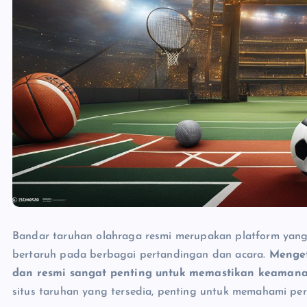
Bandar taruhan olahraga resmi merupakan platform ya
bertaruh pada berbagai pertandingan dan acara.
Menget
dan resmi sangat penting untuk memastikan keamana
situs taruhan yang tersedia, penting untuk memahami per