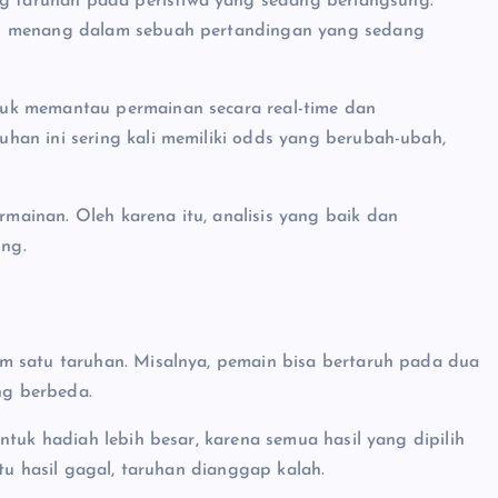
 taruhan pada peristiwa yang sedang berlangsung.
ng menang dalam sebuah pertandingan yang sedang
uk memantau permainan secara real-time dan
han ini sering kali memiliki odds yang berubah-ubah,
ainan. Oleh karena itu, analisis yang baik dan
ng.
m satu taruhan. Misalnya, pemain bisa bertaruh pada dua
ng berbeda.
ntuk hadiah lebih besar, karena semua hasil yang dipilih
tu hasil gagal, taruhan dianggap kalah.