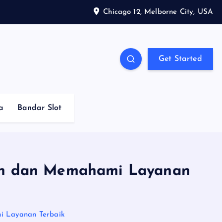
Chicago 12, Melborne City, USA
Get Started
a
Bandar Slot
lih dan Memahami Layanan
i Layanan Terbaik