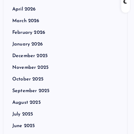
April 2026
March 2026
February 2026
January 2026
December 2025
November 2025
October 2025
September 2025
August 2025
July 2025
June 2025