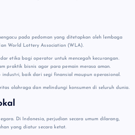
a mengacu pada pedoman yang ditetapkan oleh lembaga
) dan World Lottery Association (WLA).
dar etika bagi operator untuk mencegah kecurangan.
lam praktik bisnis agar para pemain merasa aman.
industri, baik dari segi finansial maupun operasional.
ritas olahraga dan melindungi konsumen di seluruh dunia.
okal
gara. Di Indonesia, perjudian secara umum dilarang,
han yang diatur secara ketat.