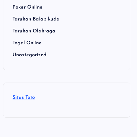
Poker Online
Taruhan Balap kuda
Taruhan Olahraga
Togel Online
Uncategorized
Situs Toto