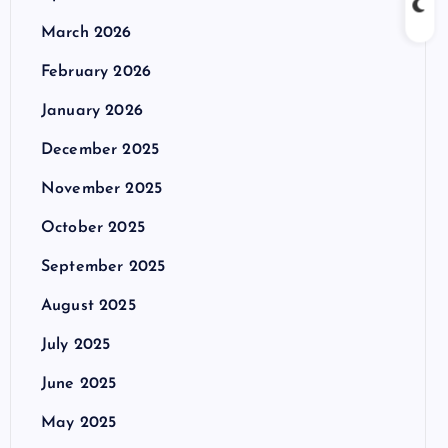
March 2026
February 2026
January 2026
December 2025
November 2025
October 2025
September 2025
August 2025
July 2025
June 2025
May 2025