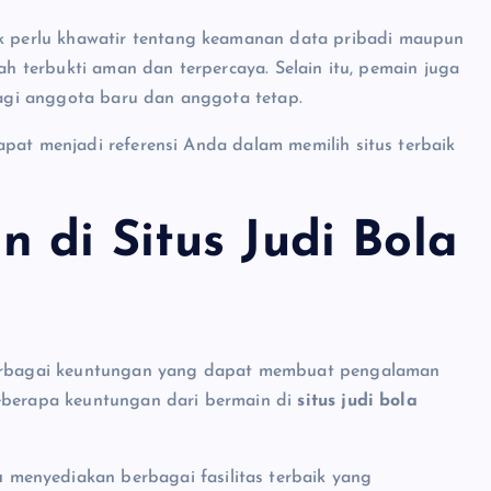
ak perlu khawatir tentang keamanan data pribadi maupun
lah terbukti aman dan terpercaya. Selain itu, pemain juga
agi anggota baru dan anggota tetap.
pat menjadi referensi Anda dalam memilih situs terbaik
 di Situs Judi Bola
erbagai keuntungan yang dapat membuat pengalaman
beberapa keuntungan dari bermain di
situs judi bola
a
menyediakan berbagai fasilitas terbaik yang