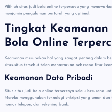
Pilihlah situs judi bola online terpercaya yang menawark
menjamin pengalaman bertaruh yang optimal.
Tingkat Keamanan p
Bola Online Terper
Keamanan merupakan hal yang sangat penting dalam bermai
situs-situs tersebut telah menawarkan beberapa fitur k
Keamanan Data Pribadi
Situs-situs judi bola online terpercaya selalu berusaha 
Mereka menggunakan teknologi enkripsi yang aman dan te
nomor telepon, dan rekening bank.