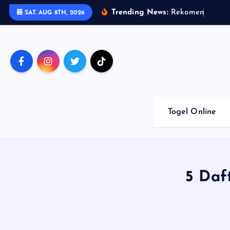
S
Trending News:
R
e
k
o
m
e
n
d
a
s
i
B
SAT. AUG 8TH, 2026
k
i
p
t
o
c
o
Togel Online
n
t
e
n
t
5 Daf