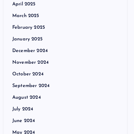
April 2025
March 2025
February 2025
January 2025
December 2024
November 2024
October 2024
September 2024
August 2024
July 2024
June 2024
May 2024