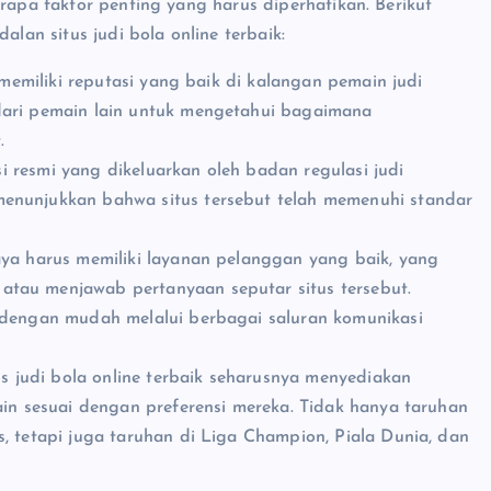
erapa faktor penting yang harus diperhatikan. Berikut
alan situs judi bola online terbaik:
a memiliki reputasi yang baik di kalangan pemain judi
dari pemain lain untuk mengetahui bagaimana
.
nsi resmi yang dikeluarkan oleh badan regulasi judi
enunjukkan bahwa situs tersebut telah memenuhi standar
rcaya harus memiliki layanan pelanggan yang baik, yang
tau menjawab pertanyaan seputar situs tersebut.
 dengan mudah melalui berbagai saluran komunikasi
tus judi bola online terbaik seharusnya menyediakan
ain sesuai dengan preferensi mereka. Tidak hanya taruhan
, tetapi juga taruhan di Liga Champion, Piala Dunia, dan