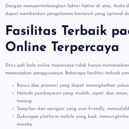
Dengan mempertimbangkan faktor-faktor di atas, Anda da
dapat memberikan pengalaman bertaruh yang optimal d
Fasilitas Terbaik pa
Online Terpercaya
Situs judi bola online terpercaya tidak hanya menawarkan
memanjakan penggunanya. Beberapa fasilitas terbaik yang d
Bonus dan promosi yang dapat meningkatkan pelu
Metode pembayaran yang mudah, cepat, dan aman, 
tenang.
Tampilan dan navigasi yang user-friendly, memudah
Dukungan platform mobile yang baik, memungkink
mereka.