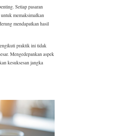
enting. Setiap pasaran
ci untuk memaksimalkan
derung mendapatkan hasil
gikuti praktik ini tidak
 besar. Mengedepankan aspek
kan kesuksesan jangka