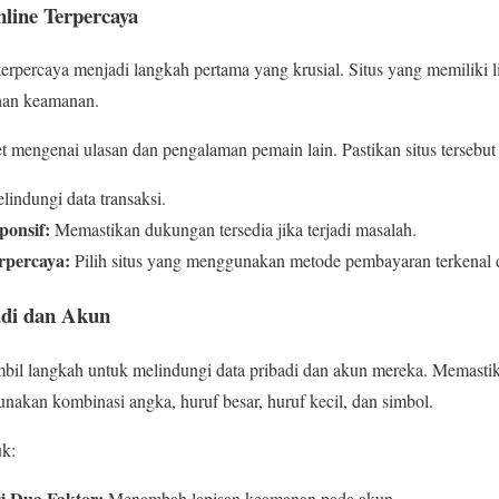
nline Terpercaya
 terpercaya menjadi langkah pertama yang krusial. Situs yang memiliki l
nan keamanan.
t mengenai ulasan dan pengalaman pemain lain. Pastikan situs tersebut
indungi data transaksi.
ponsif:
Memastikan dukungan tersedia jika terjadi masalah.
rpercaya:
Pilih situs yang menggunakan metode pembayaran terkenal
adi dan Akun
bil langkah untuk melindungi data pribadi dan akun mereka. Memasti
unakan kombinasi angka, huruf besar, huruf kecil, dan simbol.
uk:
i Dua Faktor:
Menambah lapisan keamanan pada akun.