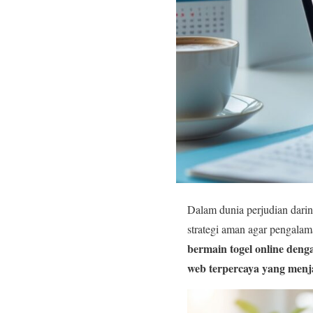
Dalam dunia perjudian darin
strategi aman agar pengal
bermain togel online deng
web terpercaya yang menj