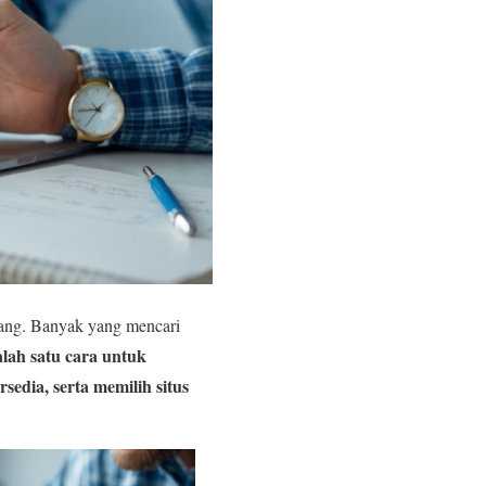
orang. Banyak yang mencari
alah satu cara untuk
edia, serta memilih situs