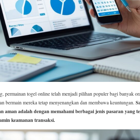
g, permainan togel online telah menjadi pilihan populer bagi banyak 
S
aman bermain mereka tetap menyenangkan dan membawa keuntungan.
an aman adalah dengan memahami berbagai jenis pasaran yang ters
amin keamanan transaksi.