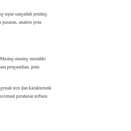
g tepat sangatlah penting.
asaran, analisis pola
y. Masing-masing memiliki
jam pengundian, jenis
enali tren dan karakteristik
ncermati peraturan terbaru