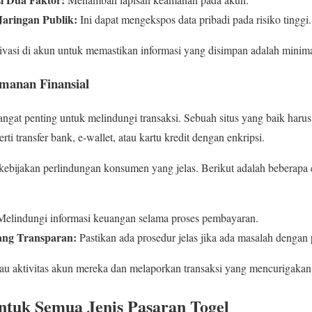
aringan Publik:
Ini dapat mengekspos data pribadi pada risiko tinggi.
rivasi di akun untuk memastikan informasi yang disimpan adalah minim
manan Finansial
angat penting untuk melindungi transaksi. Sebuah situs yang baik har
i transfer bank, e-wallet, atau kartu kredit dengan enkripsi.
kebijakan perlindungan konsumen yang jelas. Berikut adalah beberapa
elindungi informasi keuangan selama proses pembayaran.
ang Transparan:
Pastikan ada prosedur jelas jika ada masalah dengan
au aktivitas akun mereka dan melaporkan transaksi yang mencurigakan
 untuk Semua Jenis Pasaran Togel