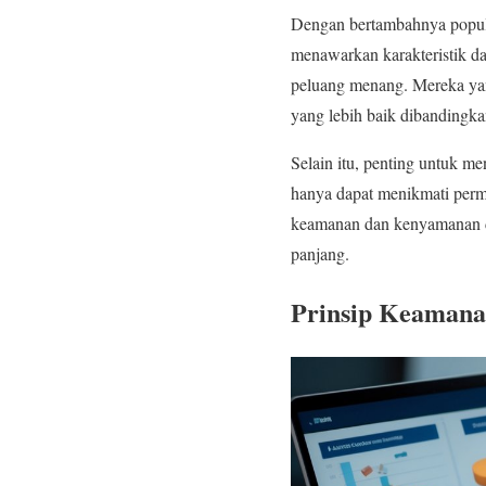
Dengan bertambahnya popular
menawarkan karakteristik d
peluang menang. Mereka yan
yang lebih baik dibandingk
Selain itu, penting untuk m
hanya dapat menikmati perma
keamanan dan kenyamanan da
panjang.
Prinsip Keamana