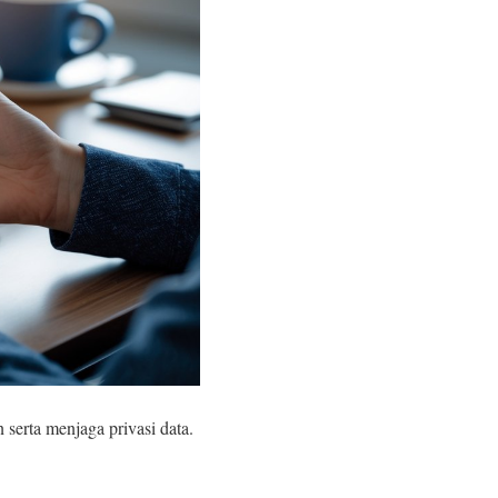
serta menjaga privasi data.