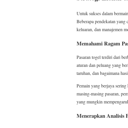
Untuk sukses dalam bermain 
Beberapa pendekatan yang 
keluaran, dan manajemen mo
Memahami Ragam Pasa
Pasaran togel terdiri dari b
aturan dan peluang yang ber
taruhan, dan bagaimana hasil
Pemain yang berjaya sering 
masing-masing pasaran, pema
yang mungkin mempengaruhi
Menerapkan Analisis 