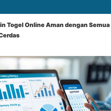
ain Togel Online Aman dengan Semua 
Cerdas