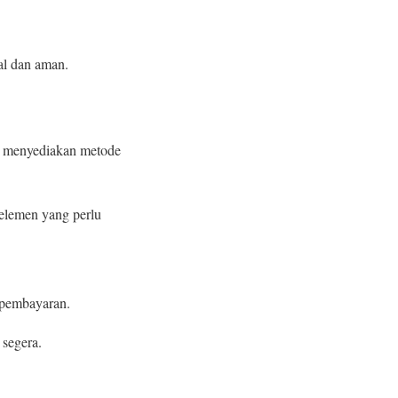
al dan aman.
us menyediakan metode
 elemen yang perlu
 pembayaran.
 segera.