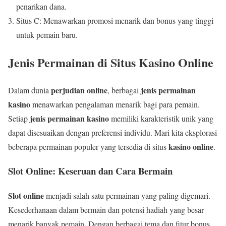
penarikan dana.
Situs C: Menawarkan promosi menarik dan bonus yang tinggi
untuk pemain baru.
Jenis Permainan di Situs Kasino Online
perjudian online
jenis permainan
Dalam dunia
, berbagai
kasino
menawarkan pengalaman menarik bagi para pemain.
jenis permainan kasino
Setiap
memiliki karakteristik unik yang
dapat disesuaikan dengan preferensi individu. Mari kita eksplorasi
kasino online
beberapa permainan populer yang tersedia di situs
.
Slot Online: Keseruan dan Cara Bermain
Slot online
menjadi salah satu permainan yang paling digemari.
Kesederhanaan dalam bermain dan potensi hadiah yang besar
menarik banyak pemain. Dengan berbagai tema dan fitur bonus,