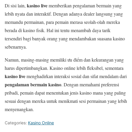
kasino live
Di sisi lain,
memberikan pengalaman bermain yang
lebih nyata dan interaktif. Dengan adanya dealer langsung yang
memandu permainan, para pemain merasa seolah-olah mereka
berada di kasino fisik. Hal ini tentu menambah daya tarik
tersendiri bagi banyak orang yang mendambakan suasana kasino
sebenarnya.
Namun, masing-masing memiliki ưu điểm dan kekurangan yang
harus dipertimbangkan. Kasino online lebih fleksibel, sementara
kasino live
menghadirkan interaksi sosial dan sifat mendalam dari
pengalaman bermain kasino
. Dengan memahami preferensi
pribadi, pemain dapat menentukan jenis kasino mana yang paling
sesuai dengan mereka untuk menikmati sesi permainan yang lebih
menyenangkan.
Categories:
Kasino Online