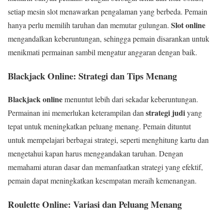
setiap mesin slot menawarkan pengalaman yang berbeda. Pemain
Slot online
hanya perlu memilih taruhan dan memutar gulungan.
mengandalkan keberuntungan, sehingga pemain disarankan untuk
menikmati permainan sambil mengatur anggaran dengan baik.
Blackjack Online: Strategi dan Tips Menang
Blackjack online
menuntut lebih dari sekadar keberuntungan.
strategi judi
Permainan ini memerlukan keterampilan dan
yang
tepat untuk meningkatkan peluang menang. Pemain dituntut
untuk mempelajari berbagai strategi, seperti menghitung kartu dan
mengetahui kapan harus menggandakan taruhan. Dengan
memahami aturan dasar dan memanfaatkan strategi yang efektif,
pemain dapat meningkatkan kesempatan meraih kemenangan.
Roulette Online: Variasi dan Peluang Menang