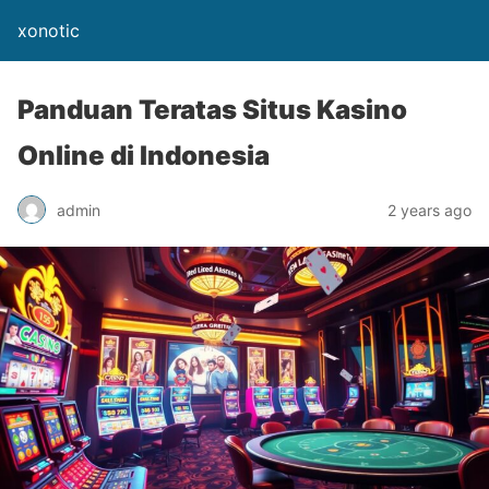
xonotic
Panduan Teratas Situs Kasino
Online di Indonesia
admin
2 years ago