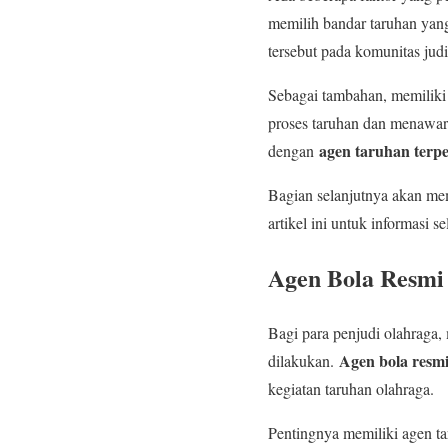
memilih bandar taruhan yang
tersebut pada komunitas judi
Sebagai tambahan, memilik
proses taruhan dan menawark
agen taruhan terp
dengan
Bagian selanjutnya akan m
artikel ini untuk informasi 
Agen Bola Resmi
Bagi para penjudi olahraga
Agen bola resm
dilakukan.
kegiatan taruhan olahraga.
Pentingnya memiliki agen ta