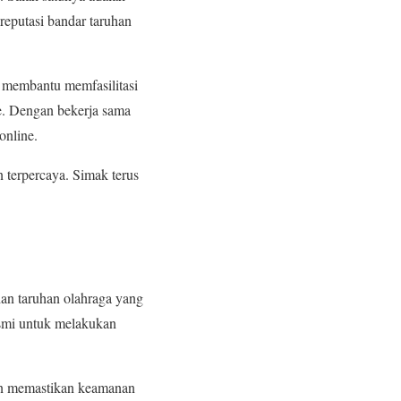
reputasi bandar taruhan
 membantu memfasilitasi
ne. Dengan bekerja sama
online.
 terpercaya. Simak terus
an taruhan olahraga yang
esmi untuk melakukan
kan memastikan keamanan