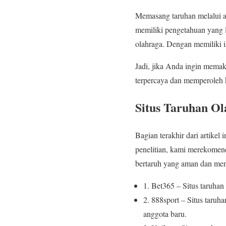
Memasang taruhan melalui a
memiliki pengetahuan yang l
olahraga. Dengan memiliki i
Jadi, jika Anda ingin memak
terpercaya dan memperoleh k
Situs Taruhan Ol
Bagian terakhir dari artike
penelitian, kami merekomend
bertaruh yang aman dan men
1. Bet365 – Situs taruhan
2. 888sport – Situs taruh
anggota baru.