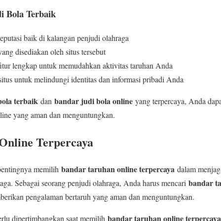
i Bola Terbaik
reputasi baik di kalangan penjudi olahraga
ng disediakan oleh situs tersebut
 fitur lengkap untuk memudahkan aktivitas taruhan Anda
itus untuk melindungi identitas dan informasi pribadi Anda
 bola terbaik
bandar judi bola online
dan
yang terpercaya, Anda dap
nline yang aman dan menguntungkan.
Online Terpercaya
bandar taruhan online terpercaya
pentingnya memilih
dalam menjaga
bandar ta
raga. Sebagai seorang penjudi olahraga, Anda harus mencari
erikan pengalaman bertaruh yang aman dan menguntungkan.
bandar taruhan online terpercaya
erlu dipertimbangkan saat memilih