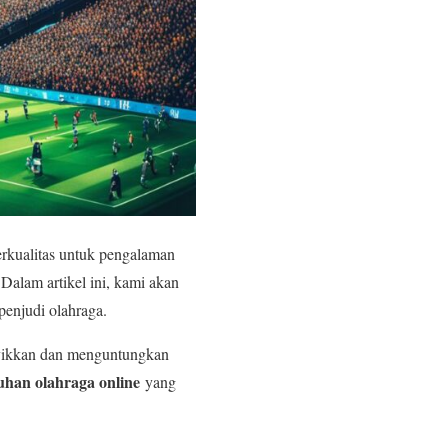
rkualitas untuk pengalaman
 Dalam artikel ini, kami akan
penjudi olahraga.
syikkan dan menguntungkan
uhan olahraga online
yang