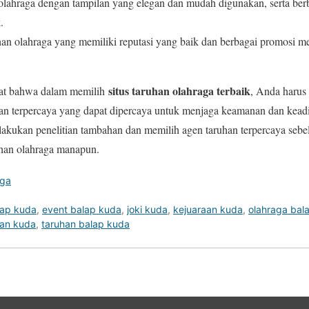
 olahraga dengan tampilan yang elegan dan mudah digunakan, serta berb
.
han olahraga yang memiliki reputasi yang baik dan berbagai promosi m
situs taruhan olahraga terbaik
gat bahwa dalam memilih
, Anda harus
han terpercaya yang dapat dipercaya untuk menjaga keamanan dan kead
elakukan penelitian tambahan dan memilih agen taruhan terpercaya se
uhan olahraga manapun.
aga
lap kuda
,
event balap kuda
,
joki kuda
,
kejuaraan kuda
,
olahraga bal
han kuda
,
taruhan balap kuda