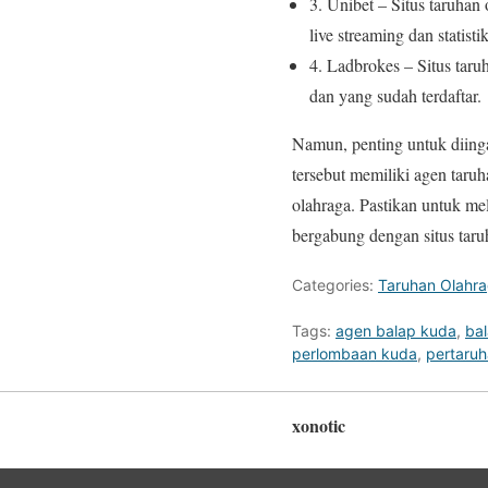
3. Unibet – Situs taruhan
live streaming dan statistik
4. Ladbrokes – Situs taru
dan yang sudah terdaftar.
Namun, penting untuk diin
tersebut memiliki agen taru
olahraga. Pastikan untuk m
bergabung dengan situs tar
Categories:
Taruhan Olahr
Tags:
agen balap kuda
,
ba
perlombaan kuda
,
pertaru
xonotic