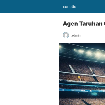
xonotic
Agen Taruhan 
admin