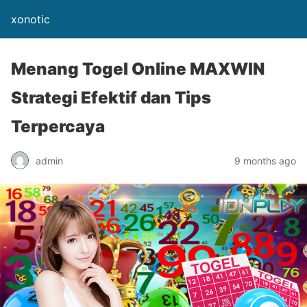
xonotic
Menang Togel Online MAXWIN
Strategi Efektif dan Tips
Terpercaya
admin
9 months ago