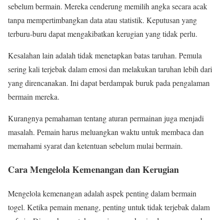
sebelum bermain. Mereka cenderung memilih angka secara acak
tanpa mempertimbangkan data atau statistik. Keputusan yang
terburu-buru dapat mengakibatkan kerugian yang tidak perlu.
Kesalahan lain adalah tidak menetapkan batas taruhan. Pemula
sering kali terjebak dalam emosi dan melakukan taruhan lebih dari
yang direncanakan. Ini dapat berdampak buruk pada pengalaman
bermain mereka.
Kurangnya pemahaman tentang aturan permainan juga menjadi
masalah. Pemain harus meluangkan waktu untuk membaca dan
memahami syarat dan ketentuan sebelum mulai bermain.
Cara Mengelola Kemenangan dan Kerugian
Mengelola kemenangan adalah aspek penting dalam bermain
togel. Ketika pemain menang, penting untuk tidak terjebak dalam