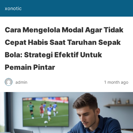
xonotic
Cara Mengelola Modal Agar Tidak
Cepat Habis Saat Taruhan Sepak
Bola: Strategi Efektif Untuk
Pemain Pintar
admin
1 month ago