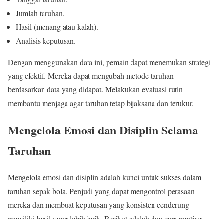
Jumlah taruhan.
Hasil (menang atau kalah).
Analisis keputusan.
Dengan menggunakan data ini, pemain dapat menemukan strategi
yang efektif. Mereka dapat mengubah metode taruhan
berdasarkan data yang didapat. Melakukan evaluasi rutin
membantu menjaga agar taruhan tetap bijaksana dan terukur.
Mengelola Emosi dan Disiplin Selama
Taruhan
Mengelola emosi dan disiplin adalah kunci untuk sukses dalam
taruhan sepak bola. Penjudi yang dapat mengontrol perasaan
mereka dan membuat keputusan yang konsisten cenderung
memiliki hasil yang lebih baik. Berikut adalah dua cara penting