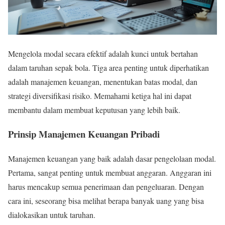
Mengelola modal secara efektif adalah kunci untuk bertahan
dalam taruhan sepak bola. Tiga area penting untuk diperhatikan
adalah manajemen keuangan, menentukan batas modal, dan
strategi diversifikasi risiko. Memahami ketiga hal ini dapat
membantu dalam membuat keputusan yang lebih baik.
Prinsip Manajemen Keuangan Pribadi
Manajemen keuangan yang baik adalah dasar pengelolaan modal.
Pertama, sangat penting untuk membuat anggaran. Anggaran ini
harus mencakup semua penerimaan dan pengeluaran. Dengan
cara ini, seseorang bisa melihat berapa banyak uang yang bisa
dialokasikan untuk taruhan.