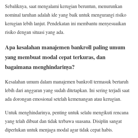
Sebaliknya, saat mengalami kerugian beruntun, menurunkan
nominal taruhan adalah ide yang baik untuk mengurangi risiko
kerugian lebih lanjut. Pendekatan ini membantu menyesuaikan
risiko dengan situasi yang ada.
Apa kesalahan manajemen bankroll paling umum
yang membuat modal cepat terkuras, dan
bagaimana menghindarinya?
Kesalahan umum dalam manajemen bankroll termasuk bertaruh
lebih dari anggaran yang sudah ditetapkan. Ini sering terjadi saat
ada dorongan emosional setelah kemenangan atau kerugian.
Untuk menghindarinya, penting untuk selalu mengikuti rencana
yang telah dibuat dan tidak terbawa suasana. Disiplin sangat
diperlukan untuk menjaga modal agar tidak cepat habis.