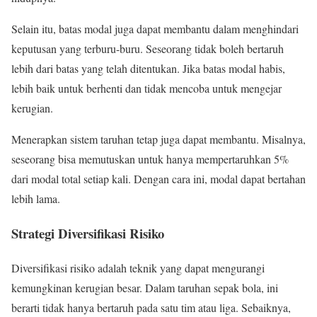
Selain itu, batas modal juga dapat membantu dalam menghindari
keputusan yang terburu-buru. Seseorang tidak boleh bertaruh
lebih dari batas yang telah ditentukan. Jika batas modal habis,
lebih baik untuk berhenti dan tidak mencoba untuk mengejar
kerugian.
Menerapkan sistem taruhan tetap juga dapat membantu. Misalnya,
seseorang bisa memutuskan untuk hanya mempertaruhkan 5%
dari modal total setiap kali. Dengan cara ini, modal dapat bertahan
lebih lama.
Strategi Diversifikasi Risiko
Diversifikasi risiko adalah teknik yang dapat mengurangi
kemungkinan kerugian besar. Dalam taruhan sepak bola, ini
berarti tidak hanya bertaruh pada satu tim atau liga. Sebaiknya,