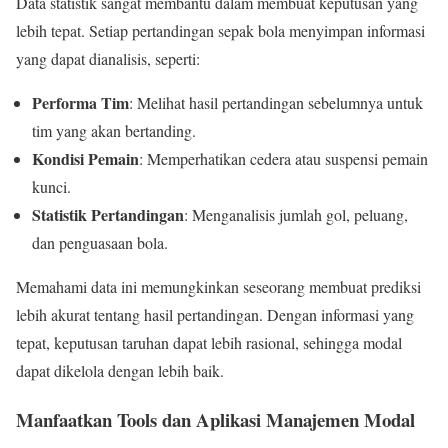
Data statistik sangat membantu dalam membuat keputusan yang
lebih tepat. Setiap pertandingan sepak bola menyimpan informasi
yang dapat dianalisis, seperti:
Performa Tim
: Melihat hasil pertandingan sebelumnya untuk
tim yang akan bertanding.
Kondisi Pemain
: Memperhatikan cedera atau suspensi pemain
kunci.
Statistik Pertandingan
: Menganalisis jumlah gol, peluang,
dan penguasaan bola.
Memahami data ini memungkinkan seseorang membuat prediksi
lebih akurat tentang hasil pertandingan. Dengan informasi yang
tepat, keputusan taruhan dapat lebih rasional, sehingga modal
dapat dikelola dengan lebih baik.
Manfaatkan Tools dan Aplikasi Manajemen Modal