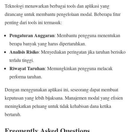
Teknologi menawarkan berbagai tools dan aplikasi yang
dirancang untuk membantu pengelolaan modal. Beberapa fitur
penting dari tools ini termasuk:
Pengaturan Anggaran
: Membantu pengguna menentukan
berapa banyak yang harus dipertaruhkan.
Analisis Risiko
: Menyediakan peringatan jika taruhan berisiko
terlalu tinggi.
Riwayat Taruhan
: Memungkinkan pengguna melacak
performa taruhan.
Dengan menggunakan aplikasi ini, seseorang dapat membuat
keputusan yang lebih bijaksana. Manajemen modal yang efisien
meningkatkan peluang untuk tidak kehabisan dana ketika
bertaruh.
Frequently Asked Questions