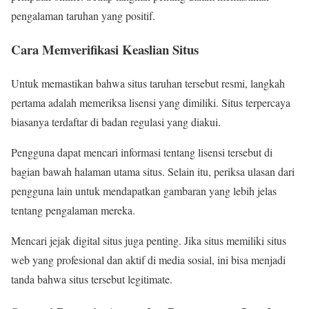
pengalaman taruhan yang positif.
Cara Memverifikasi Keaslian Situs
Untuk memastikan bahwa situs taruhan tersebut resmi, langkah
pertama adalah memeriksa lisensi yang dimiliki. Situs terpercaya
biasanya terdaftar di badan regulasi yang diakui.
Pengguna dapat mencari informasi tentang lisensi tersebut di
bagian bawah halaman utama situs. Selain itu, periksa ulasan dari
pengguna lain untuk mendapatkan gambaran yang lebih jelas
tentang pengalaman mereka.
Mencari jejak digital situs juga penting. Jika situs memiliki situs
web yang profesional dan aktif di media sosial, ini bisa menjadi
tanda bahwa situs tersebut legitimate.