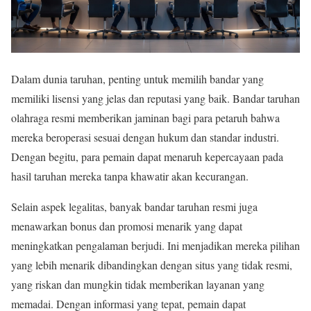
Dalam dunia taruhan, penting untuk memilih bandar yang
memiliki lisensi yang jelas dan reputasi yang baik. Bandar taruhan
olahraga resmi memberikan jaminan bagi para petaruh bahwa
mereka beroperasi sesuai dengan hukum dan standar industri.
Dengan begitu, para pemain dapat menaruh kepercayaan pada
hasil taruhan mereka tanpa khawatir akan kecurangan.
Selain aspek legalitas, banyak bandar taruhan resmi juga
menawarkan bonus dan promosi menarik yang dapat
meningkatkan pengalaman berjudi. Ini menjadikan mereka pilihan
yang lebih menarik dibandingkan dengan situs yang tidak resmi,
yang riskan dan mungkin tidak memberikan layanan yang
memadai. Dengan informasi yang tepat, pemain dapat