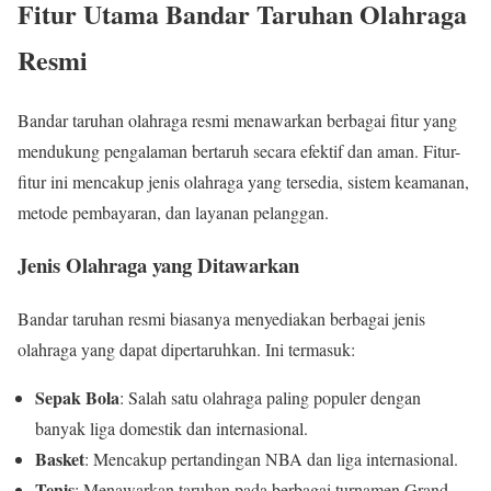
Fitur Utama Bandar Taruhan Olahraga
Resmi
Bandar taruhan olahraga resmi menawarkan berbagai fitur yang
mendukung pengalaman bertaruh secara efektif dan aman. Fitur-
fitur ini mencakup jenis olahraga yang tersedia, sistem keamanan,
metode pembayaran, dan layanan pelanggan.
Jenis Olahraga yang Ditawarkan
Bandar taruhan resmi biasanya menyediakan berbagai jenis
olahraga yang dapat dipertaruhkan. Ini termasuk:
Sepak Bola
: Salah satu olahraga paling populer dengan
banyak liga domestik dan internasional.
Basket
: Mencakup pertandingan NBA dan liga internasional.
Tenis
: Menawarkan taruhan pada berbagai turnamen Grand