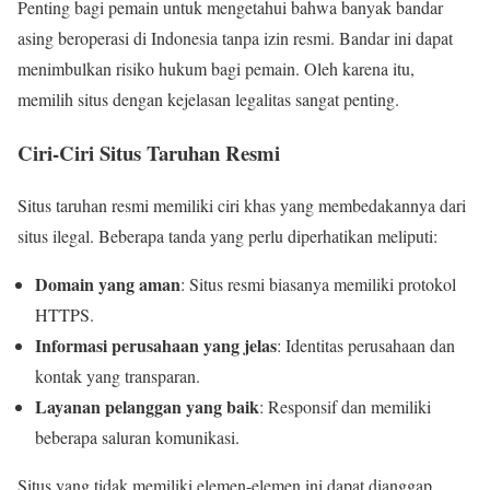
Penting bagi pemain untuk mengetahui bahwa banyak bandar
asing beroperasi di Indonesia tanpa izin resmi. Bandar ini dapat
menimbulkan risiko hukum bagi pemain. Oleh karena itu,
memilih situs dengan kejelasan legalitas sangat penting.
Ciri-Ciri Situs Taruhan Resmi
Situs taruhan resmi memiliki ciri khas yang membedakannya dari
situs ilegal. Beberapa tanda yang perlu diperhatikan meliputi:
Domain yang aman
: Situs resmi biasanya memiliki protokol
HTTPS.
Informasi perusahaan yang jelas
: Identitas perusahaan dan
kontak yang transparan.
Layanan pelanggan yang baik
: Responsif dan memiliki
beberapa saluran komunikasi.
Situs yang tidak memiliki elemen-elemen ini dapat dianggap